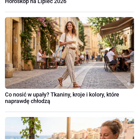
Horoskop na Lipiec 2026
Co nosić w upały? Tkaniny, kroje i kolory, które
naprawdę chłodzą