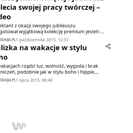
lu DoubleTree by Hilton oraz w klubie
-lecia swojej pracy twórczej –
órnia w Łodzi.
deo
ektant z okazji swojego jubileuszu
gotował wyjątkową kolekcję premium jesień-
 2015/16. Znalazły się w niej dobrze skrojone
1 października 2015, 12:57
DAIJA.PL
zcze, eleganckie kożuchy, wełniane kardigany
lizka na wakacje w stylu
ne w talii i futrzane etole. Ciepłe i ciężkie
riały Łukasz Jemioł przełamał błyszczącym i
ho
katnym welurem.
akacjach rządzi luz, wolność, wygoda i brak
niczeń, podobnie jak w stylu boho i hippie,
e królują w wakacyjnym sezonie. Powrót do lat
1 lipca 2015, 06:40
DAIJA.PL
w modzie oznacza szaleństwo barw i bogactwo
ów. Łukasz Jemioł podpowiada co spakować
 wakacyjnej walizki, aby szybko i efektowanie
ponować stylizację boho.