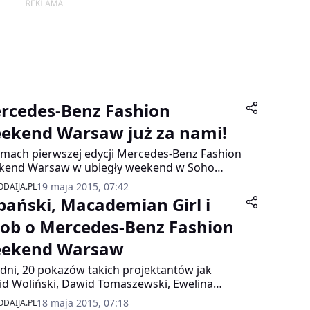
rcedes-Benz Fashion
ekend Warsaw już za nami!
mach pierwszej edycji Mercedes-Benz Fashion
kend Warsaw w ubiegły weekend w Soho
ory odbyło się 25 pokazów polskich i
19 maja 2015, 07:42
DAIJA.PL
anicznych projektantów, w tym
bański, Macademian Girl i
opularniejszych polskich projektantów:
da Wolińskiego, Łukasza Jemioła i Dawida
cob o Mercedes-Benz Fashion
aszewskiego.
ekend Warsaw
 dni, 20 pokazów takich projektantów jak
d Woliński, Dawid Tomaszewski, Ewelina
ek, Łukasz Jemioł. Tak wyglądała pierwsza
18 maja 2015, 07:18
DAIJA.PL