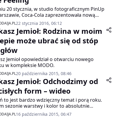
iu 20 stycznia, w studio fotograficznym PinUp
rszawie, Coca-Cola zaprezentowała nową
anię marketingową pod nazwą „Taste the
22 stycznia 2016, 06:12
DAIJA.PL
ing”.
kasz Jemioł: Rodzina w moim
lepie może ubrać się od stóp
 głów
sz Jemioł opowiedział o otwarciu nowego
iku w kompleksie MODO.
20 października 2015, 08:46
DAIJA.PL
kasz Jemioł: Odchodzimy od
cisłych form – wideo
eń to jest bardzo wdzięczny temat i porą roku.
m sezonie warstwy i kolor to absolutnie
tawy. Numerem jeden w kolorze jest wino
16 października 2015, 06:47
DAIJA.PL
czone z czernią i bardzo dużo weluru.
wiają się stylizacje bardzo dekadenckie, nawet
we tkaniny wykończone welurem – mówi