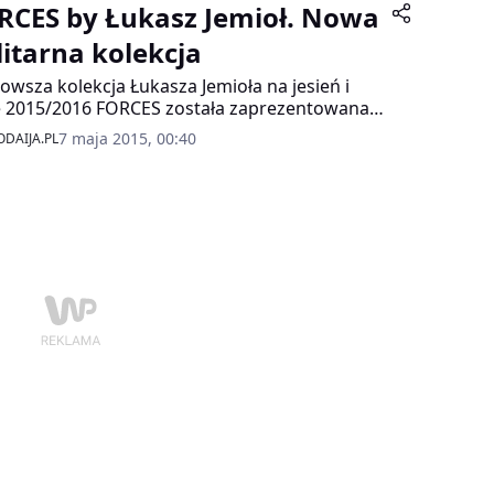
ja Mercedes-Benz Fashion Weekend Warsaw.
RCES by Łukasz Jemioł. Nowa
eza w Soho Factory przyciągnęła gwiazdy i
bicieli mody.
litarna kolekcja
owsza kolekcja Łukasza Jemioła na jesień i
 2015/2016 FORCES została zaprezentowana
dzi podczas Fashion Week Poland. Linia BASIC
7 maja 2015, 00:40
DAIJA.PL
ektanta to kombinacja klasycznej elegancji
 luzu w militarnym wydaniu.