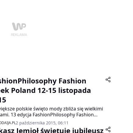
rm.tv Łukasz Jemioł, projektant mody.
shionPhilosophy Fashion
ek Poland 12-15 listopada
15
iększe polskie święto mody zbliża się wielkimi
ami. 13 edycja FashionPhilosophy Fashion
 Poland rozpocznie się 12 i potrwa do 15
2 października 2015, 06:11
DAIJA.PL
opada br. Pokazy mody i wydarzenia
kasz Jemioł świętuje jubileusz
rzyszące będą odbywały się w kompleksie