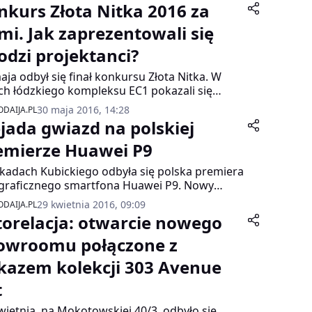
nkurs Złota Nitka 2016 za
mi. Jak zaprezentowali się
odzi projektanci?
aja odbył się finał konkursu Złota Nitka. W
ch łódzkiego kompleksu EC1 pokazali się
zi projektanci, którzy stawiają dzięki
30 maja 2016, 14:28
DAIJA.PL
kiemu plebiscytowi pierwsze kroki w
ejada gwiazd na polskiej
esjonalnym świecie mody.
emierze Huawei P9
kadach Kubickiego odbyła się polska premiera
graficznego smartfona Huawei P9. Nowy
owiec powstał we współpracy z firmą Leica.
29 kwietnia 2016, 09:09
DAIJA.PL
 została zaaranżowana jak multimedialna
torelacja: otwarcie nowego
awa fotografii. Wydarzenie uświetniła
prowadzona na oczach zgromadzonych gości
owroomu połączone z
a zdjęciowa, zrealizowana przez Jacka
kazem kolekcji 303 Avenue
mbę. Na premierze nie zabrakło gwiazd,
wili się m.in. Łukasz Jemioł, Joanna
t
dyńska, Kamila Szczawińska. Zwieńczeniem
zoru był koncert Ani Dąbrowskiej.
wietnia, na Mokotowskiej 40/3, odbyło się