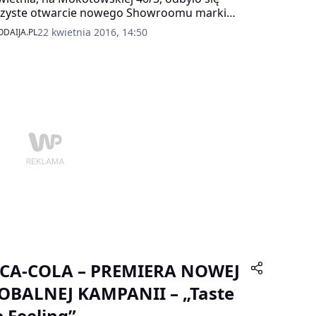
czyste otwarcie nowego Showroomu marki
Avenue, połączone z pokazem kolekcji –
22 kwietnia 2016, 14:50
DAIJA.PL
owszej linii odzieży 303 Avenue ART.
CA-COLA – PREMIERA NOWEJ
OBALNEJ KAMPANII – „Taste
e Feeling”