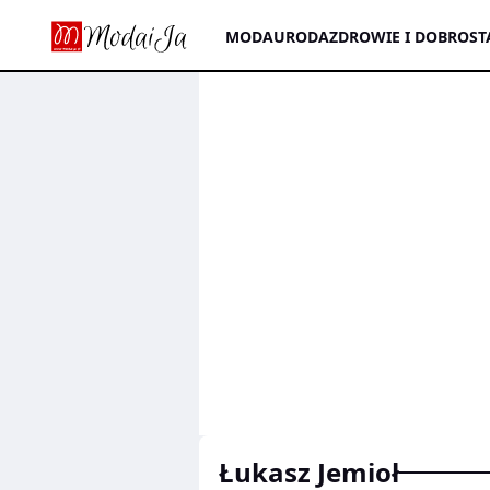
MODA
URODA
ZDROWIE I DOBROST
Łukasz Jemioł