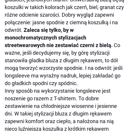
koszulki w takich kolorach jak czerń, biel, granat czy
różne odcienie szarości. Dobry wygląd zapewni
połączenie: jasne spodnie z ciemną koszulką i na
odwrót.
Zaleca się tylko, by w
monochromatycznych stylizacjach
streetwearowych nie zestawiać czerni z bielą.
Co
ważne, jeśli decydujemy się, by górę stylizacji
stanowiła gładka bluza z długim rękawem, to dół
mogą tworzyć wzorzyste spodnie. I na odwrót: jeśli
longsleeve ma wyraźny nadruk, lepiej zakładać go
do gładkich spodni czy spódnic.
Inny sposób na wykorzystanie longsleeve jest
noszenie go razem z T-shirtem. To dobre
zestawienie na chłodniejsze wiosenne i jesienne
dni. W takiej stylizacji bluza z długim rękawem
zapewni komfort oraz ciepło, a nałożona na nią
nieco luźniejsza koszulka z krótkim rękawem