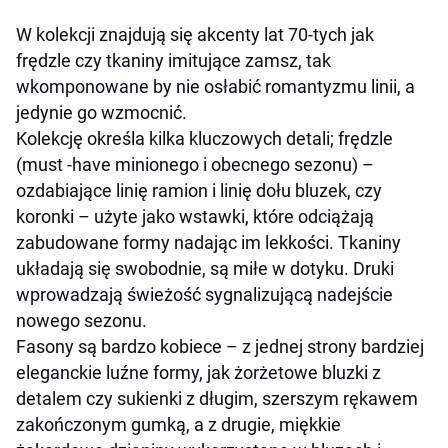
W kolekcji znajdują się akcenty lat 70-tych jak
frędzle czy tkaniny imitujące zamsz, tak
wkomponowane by nie osłabić romantyzmu linii, a
jedynie go wzmocnić.
Kolekcję określa kilka kluczowych detali; frędzle
(must -have minionego i obecnego sezonu) –
ozdabiające linię ramion i linię dołu bluzek, czy
koronki – użyte jako wstawki, które odciążają
zabudowane formy nadając im lekkości. Tkaniny
układają się swobodnie, są miłe w dotyku. Druki
wprowadzają świeżość sygnalizującą nadejście
nowego sezonu.
Fasony są bardzo kobiece – z jednej strony bardziej
eleganckie luźne formy, jak żorżetowe bluzki z
detalem czy sukienki z długim, szerszym rękawem
zakończonym gumką, a z drugie, miękkie