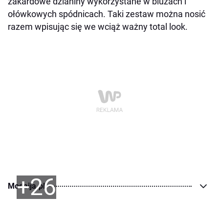
żakardowe dzianiny wykorzystane w bluzach i
ołówkowych spódnicach. Taki zestaw można nosić
razem wpisując się we wciąż ważny
total look.
+26
Modaija.pl