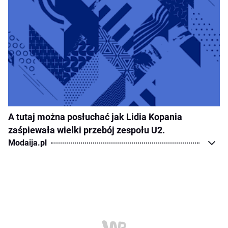
A tutaj można posłuchać jak Lidia Kopania
zaśpiewała wielki przebój zespołu U2.
Modaija.pl