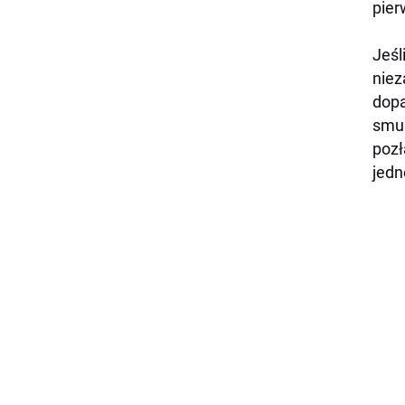
pier
Jeśl
niez
dopa
smuk
pozł
jedn