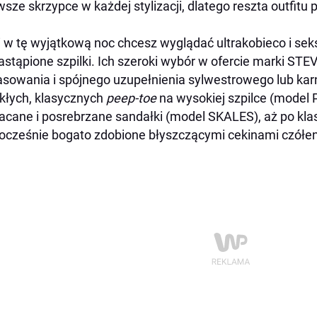
wsze skrzypce w każdej stylizacji, dlatego reszta outfit
i w tę wyjątkową noc chcesz wyglądać ultrakobieco i se
astąpione szpilki. Ich szeroki wybór w ofercie marki 
sowania i spójnego uzupełnienia sylwestrowego lub ka
łych, klasycznych
peep-toe
na wysokiej szpilce (model
acane i posrebrzane sandałki (model SKALES), aż po kla
ocześnie bogato zdobione błyszczącymi cekinami czół