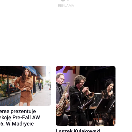
erse prezentuje
ekcję Pre-Fall AW
6. W Madrycie
Leszek Kułakowski