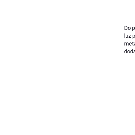
Do p
luz 
meta
doda