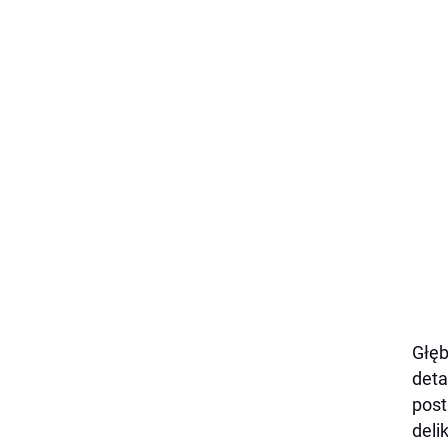
Głęb
deta
post
deli