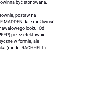
u powinna być stonowana.
ksownie, postaw na
STEVE MADDEN daje możliwość
rnawałowego looku. Od
 PEEP) przez efektownie
syczne w formie, ale
enka (model RACHHELL).