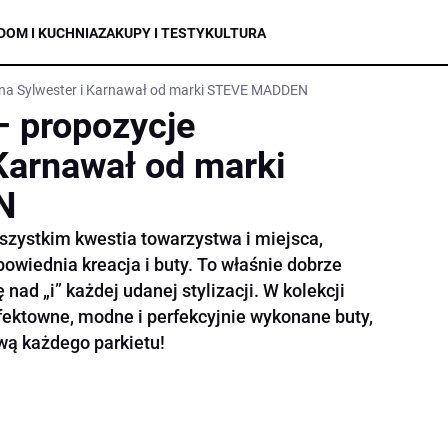
DOM I KUCHNIA
ZAKUPY I TESTY
KULTURA
 na Sylwester i Karnawał od marki STEVE MADDEN
– propozycje
 Karnawał od marki
N
zystkim kwestia towarzystwa i miejsca,
owiednia kreacja i buty. To właśnie dobrze
nad „i” każdej udanej stylizacji. W kolekcji
ktowne, modne i perfekcyjnie wykonane buty,
wą każdego parkietu!