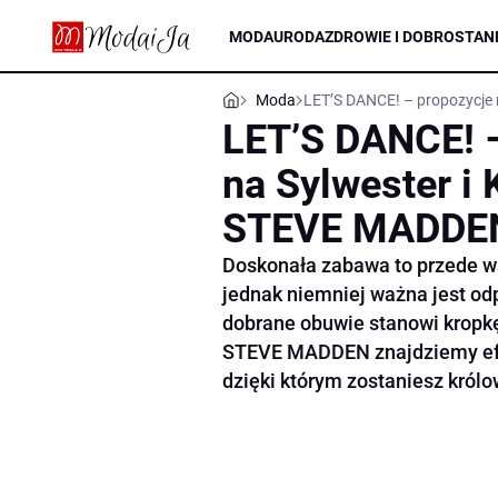
MODA
URODA
ZDROWIE I DOBROSTAN
Moda
LET’S DANCE! – propozycje
LET’S DANCE! 
na Sylwester i
STEVE MADDE
Doskonała zabawa to przede ws
jednak niemniej ważna jest odp
dobrane obuwie stanowi kropkę 
STEVE MADDEN znajdziemy efe
dzięki którym zostaniesz królo