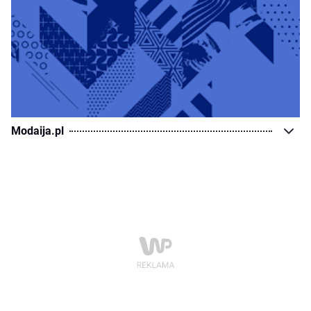
Modaija.pl