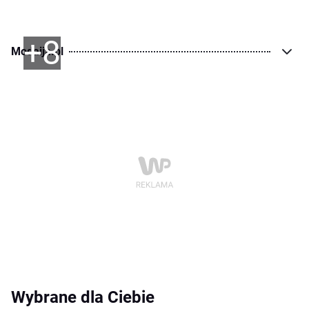
+8
Modaija.pl
Wybrane dla Ciebie