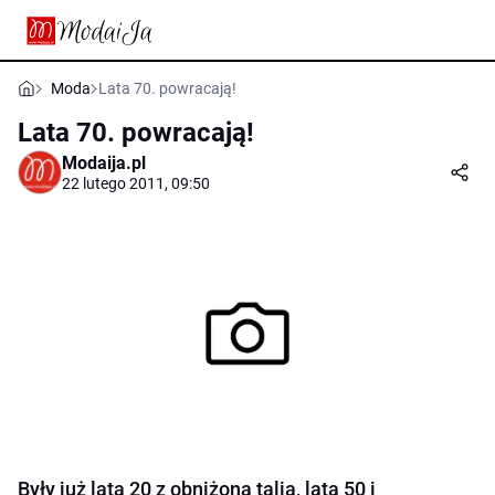
Moda
Lata 70. powracają!
Lata 70. powracają!
Modaija.pl
22 lutego 2011, 09:50
Były już lata 20 z obniżoną talią, lata 50 i