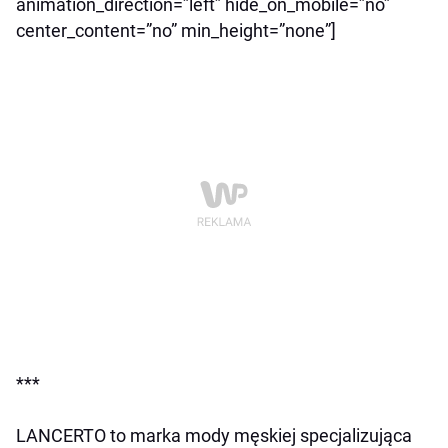
animation_direction=”left” hide_on_mobile=”no”
center_content=”no” min_height=”none”]
***
LANCERTO to marka mody męskiej specjalizująca