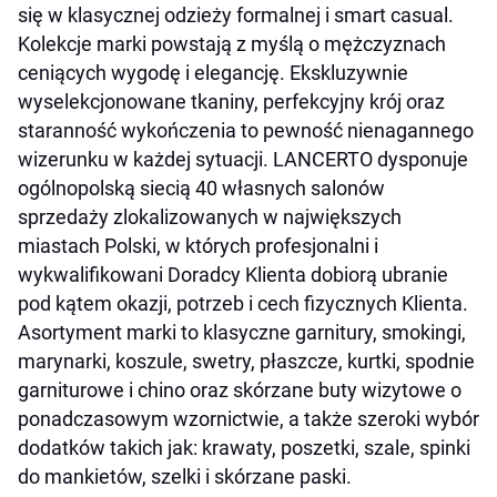
się w klasycznej odzieży formalnej i smart casual.
Kolekcje marki powstają z myślą o mężczyznach
ceniących wygodę i elegancję. Ekskluzywnie
wyselekcjonowane tkaniny, perfekcyjny krój oraz
staranność wykończenia to pewność nienagannego
wizerunku w każdej sytuacji. LANCERTO dysponuje
ogólnopolską siecią 40 własnych salonów
sprzedaży zlokalizowanych w największych
miastach Polski, w których profesjonalni i
wykwalifikowani Doradcy Klienta dobiorą ubranie
pod kątem okazji, potrzeb i cech fizycznych Klienta.
Asortyment marki to klasyczne garnitury, smokingi,
marynarki, koszule, swetry, płaszcze, kurtki, spodnie
garniturowe i chino oraz skórzane buty wizytowe o
ponadczasowym wzornictwie, a także szeroki wybór
dodatków takich jak: krawaty, poszetki, szale, spinki
do mankietów, szelki i skórzane paski.