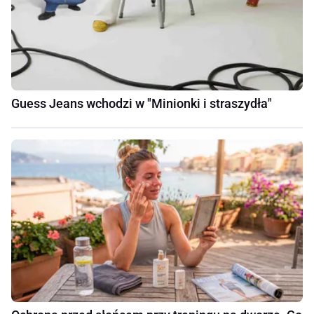
Guess Jeans wchodzi w "Minionki i straszydła"