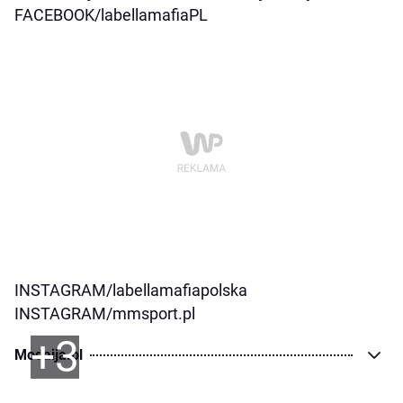
FACEBOOK/labellamafiaPL
INSTAGRAM/labellamafiapolska
INSTAGRAM/mmsport.pl
+3
Modaija.pl