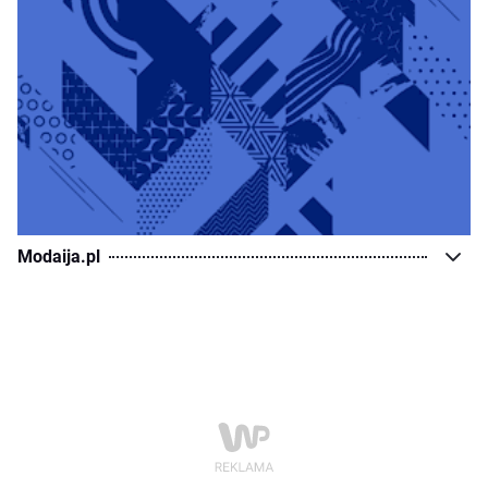
Modaija.pl