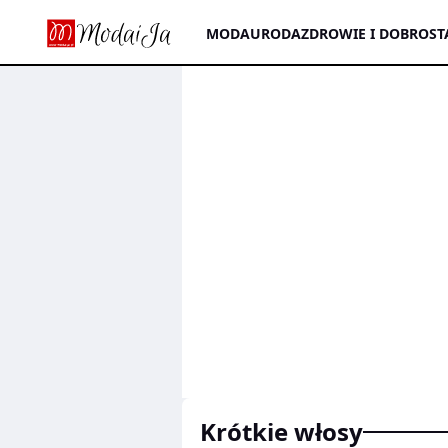
MODA
URODA
ZDROWIE I DOBROST
krótkie włosy