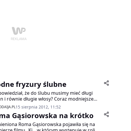
akterystycznego boba.
dne fryzury ślubne
powiedział, że do ślubu musimy mieć długi
n i równie długie włosy? Coraz modniejsze
ą się fryzury stylizowane na lata 20. ub. wieku.
15 sierpnia 2012, 11:52
DAIJA.PL
kie włosy, a do tego gustowne tiary i ozdoby
ma Gąsiorowska na krótko
łosów, takie jak chociażby te od projektantki
ie Carlisle.
eniona Roma Gąsiorowska pojawiła się na
ierze filmu „Ki„, w którym występuje w roli