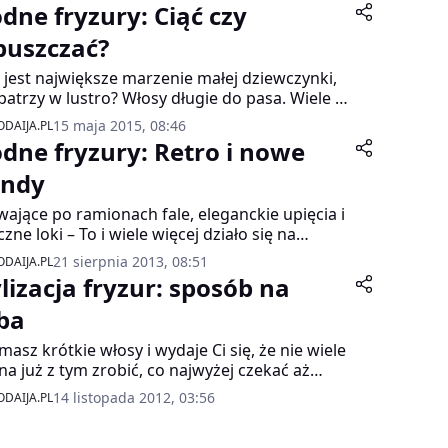
dne fryzury: Ciąć czy
puszczać?
e jest największe marzenie małej dziewczynki,
patrzy w lustro? Włosy długie do pasa. Wiele z
z upływem lat nie rezygnuje z tego pragnienia,
15 maja 2015, 08:46
DAIJA.PL
 że włosy nie są w najlepszej kondycji. Jak po
dne fryzury: Retro i nowe
u fryzjerskich eksperymentach, niekoniecznie
ych, zapuścić włosy i czy każda kobieta
endy
nna to robić, wyjaśnia Oskar Bachoń, hair &
wające po ramionach fale, eleganckie upięcia i
-up designer.
czne loki – To i wiele więcej działo się na
ach modelek, które pozowały do najnowszej
21 sierpnia 2013, 08:51
DAIJA.PL
i zdjęciowej w Syrenim Śpiewie, prezentującej
ylizacja fryzur: sposób na
iwości stylistów z warszawskich salonów
k Design.
ba
i masz krótkie włosy i wydaje Ci się, że nie wiele
a już z tym zrobić, co najwyżej czekać aż
ną, to jesteś w błędzie. Doczepiając kilka
14 listopada 2012, 03:56
DAIJA.PL
katnych pasemek możesz stworzyć najbardziej
łową stylizację uzyskując styl