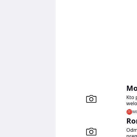
char
Mo
Kto 
welo
staj
MO
Krót
Ro
do w
Debb
Odmi
prem