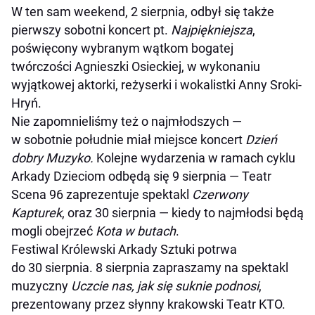
W ten sam weekend, 2 sierpnia, odbył się także
pierwszy sobotni koncert pt.
Najpiękniejsza
,
poświęcony wybranym wątkom bogatej
twórczości Agnieszki Osieckiej, w wykonaniu
wyjątkowej aktorki, reżyserki i wokalistki Anny Sroki-
Hryń.
Nie zapomnieliśmy też o najmłodszych —
w sobotnie południe miał miejsce koncert
Dzień
dobry Muzyko.
Kolejne wydarzenia w ramach cyklu
Arkady Dzieciom odbędą się 9 sierpnia — Teatr
Scena 96 zaprezentuje spektakl
Czerwony
Kapturek
, oraz 30 sierpnia — kiedy to najmłodsi będą
mogli obejrzeć
Kota w butach
.
Festiwal Królewski Arkady Sztuki potrwa
do 30 sierpnia. 8 sierpnia zapraszamy na spektakl
muzyczny
Uczcie nas, jak się suknie podnosi
,
prezentowany przez słynny krakowski Teatr KTO.