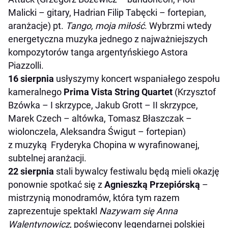
Malicki – gitary, Hadrian Filip Tabęcki – fortepian,
aranżacje) pt.
Tango, moja miłość
. Wybrzmi wtedy
energetyczna muzyka jednego z najważniejszych
kompozytorów tanga argentyńskiego Astora
Piazzolli.
16 sierpnia
usłyszymy koncert wspaniałego zespołu
kameralnego
Prima Vista String Quartet
(Krzysztof
Bzówka – I skrzypce, Jakub Grott – II skrzypce,
Marek Czech – altówka, Tomasz Błaszczak –
wiolonczela, Aleksandra Świgut – fortepian)
z muzyką Fryderyka Chopina w wyrafinowanej,
subtelnej aranżacji.
22 sierpnia
stali bywalcy festiwalu będą mieli okazję
ponownie spotkać się z
Agnieszką Przepiórską
–
mistrzynią monodramów, która tym razem
zaprezentuje spektakl
Nazywam się Anna
Walentynowicz
, poświęcony legendarnej polskiej