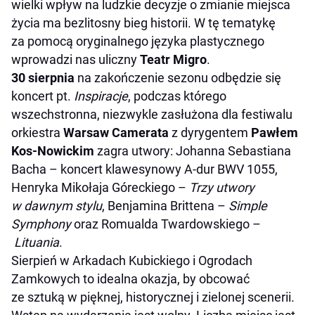
wielki wpływ na ludzkie decyzje o zmianie miejsca
życia ma bezlitosny bieg historii. W tę tematykę
za pomocą oryginalnego języka plastycznego
wprowadzi nas uliczny
Teatr Migro
.
30 sierpnia
na zakończenie sezonu odbędzie się
koncert pt.
Inspiracje
, podczas którego
wszechstronna, niezwykle zasłużona dla festiwalu
orkiestra
Warsaw Camerata
z dyrygentem
Pawłem
Kos-Nowickim
zagra utwory: Johanna Sebastiana
Bacha – koncert klawesynowy A-dur BWV 1055,
Henryka Mikołaja Góreckiego –
Trzy utwory
w dawnym stylu
, Benjamina Brittena –
Simple
Symphony
oraz Romualda Twardowskiego –
Lituania
.
Sierpień w Arkadach Kubickiego i Ogrodach
Zamkowych to idealna okazja, by obcować
ze sztuką w pięknej, historycznej i zielonej scenerii.