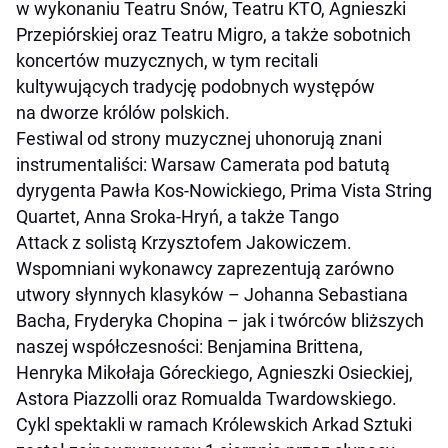
w wykonaniu Teatru Snów, Teatru KTO, Agnieszki
Przepiórskiej oraz Teatru Migro, a także sobotnich
koncertów muzycznych, w tym recitali
kultywujących tradycję podobnych występów
na dworze królów polskich.
Festiwal od strony muzycznej uhonorują znani
instrumentaliści: Warsaw Camerata pod batutą
dyrygenta Pawła Kos-Nowickiego, Prima Vista String
Quartet, Anna Sroka-Hryń, a także Tango
Attack z solistą Krzysztofem Jakowiczem.
Wspomniani wykonawcy zaprezentują zarówno
utwory słynnych klasyków – Johanna Sebastiana
Bacha, Fryderyka Chopina – jak i twórców bliższych
naszej współczesności: Benjamina Brittena,
Henryka Mikołaja Góreckiego, Agnieszki Osieckiej,
Astora Piazzolli oraz Romualda Twardowskiego.
Cykl spektakli w ramach Królewskich Arkad Sztuki