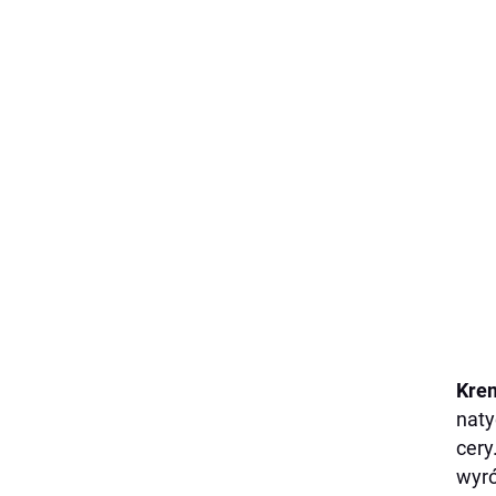
Kre
naty
cery
wyró