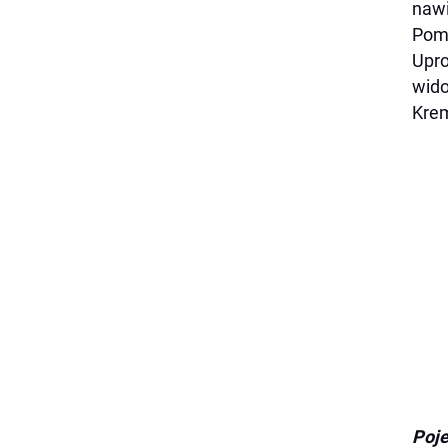
nawi
Poma
Upro
wido
Krem
Poje