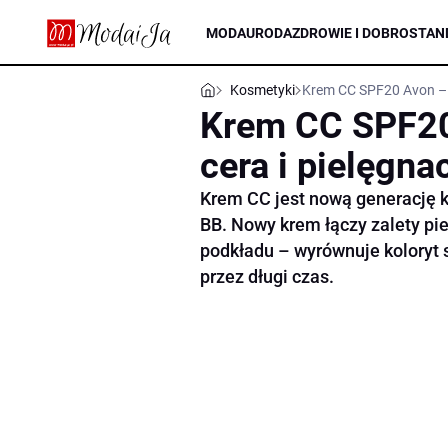
MODA
URODA
ZDROWIE I DOBROSTAN
Kosmetyki
Krem CC SPF20 Avon – N
Krem CC SPF20
cera i pielęgna
Krem CC jest nową generację
BB. Nowy krem łączy zalety pi
podkładu – wyrównuje koloryt s
przez długi czas.