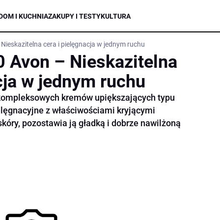
DOM I KUCHNIA
ZAKUPY I TESTY
KULTURA
ieskazitelna cera i pielęgnacja w jednym ruchu
 Avon – Nieskazitelna
cja w jednym ruchu
 kompleksowych kremów upiększających typu
elęgnacyjne z właściwościami kryjącymi
kóry, pozostawia ją gładką i dobrze nawilżoną