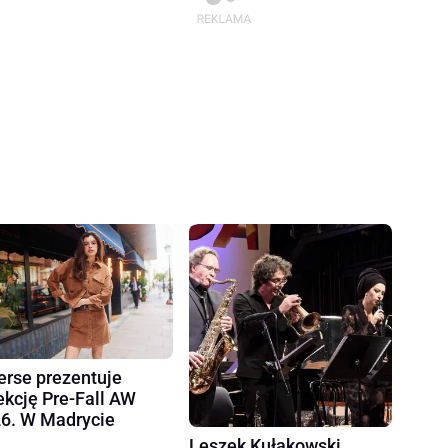
erse prezentuje
ekcję Pre-Fall AW
6. W Madrycie
Leszek Kułakowski