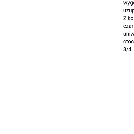
wygo
uzup
Z ko
czar
uniw
otoc
3/4.