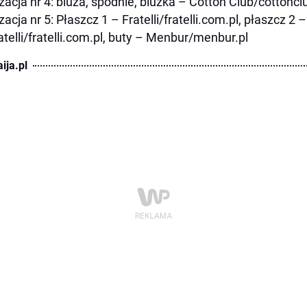
izacja nr 4: bluza, spodnie, bluzka – Cotton Club/cottoncl
izacja nr 5: Płaszcz 1 – Fratelli/fratelli.com.pl, płaszcz 
atelli/fratelli.com.pl, buty – Menbur/menbur.pl
ija.pl