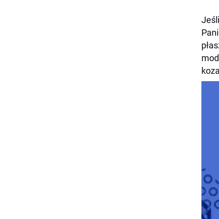
Jeśl
Pani
płas
modn
koza