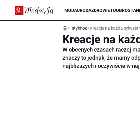
MODA
URODA
ZDROWIE I DOBROSTAN
stylmod
Kreacje na każdą sylwes
Kreacje na każ
W obecnych czasach raczej mał
znaczy to jednak, że mamy odp
najbliższych i oczywiście w na