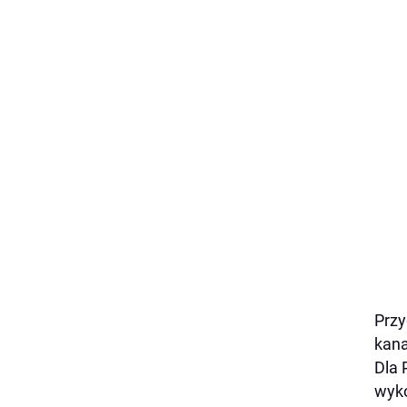
Przy
kana
Dla 
wyko