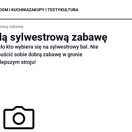
DOM I KUCHNIA
ZAKUPY I TESTY
KULTURA
trową zabawę
dą sylwestrową zabawę
o kto wybiera się na sylwestrowy bal. Nie
uścić sobie dobrą zabawę w gronie
jlepszym stroju!