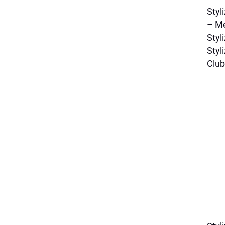
Styli
– M
Styl
Styl
Club