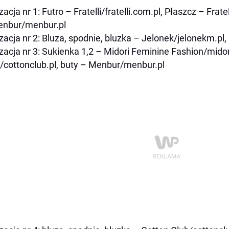
zacja nr 1: Futro – Fratelli/fratelli.com.pl, Płaszcz – Fratel
enbur/menbur.pl
izacja nr 2: Bluza, spodnie, bluzka – Jelonek/jelonekm.p
izacja nr 3: Sukienka 1,2 – Midori Feminine Fashion/midor
/cottonclub.pl, buty – Menbur/menbur.pl