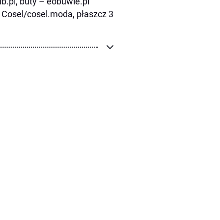
ub.pl, buty – eobuwie.pl
2 – Cosel/cosel.moda, płaszcz 3