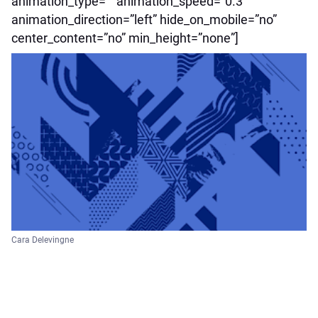
animation_type=”” animation_speed=”0.3″
animation_direction=”left” hide_on_mobile=”no”
center_content=”no” min_height=”none”]
Cara Delevingne