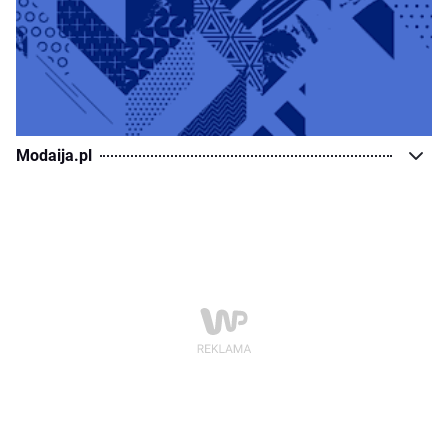
Modaija.pl