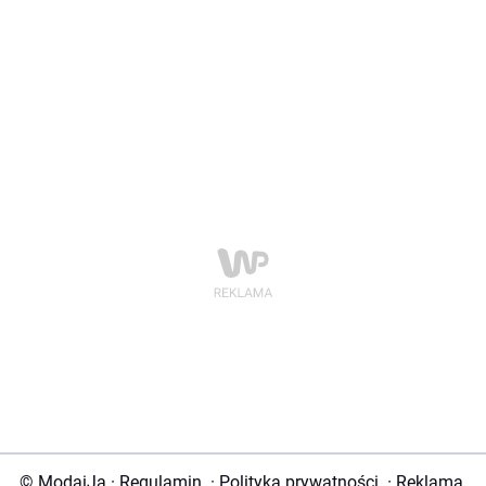
© ModaiJa
·
Regulamin
·
Polityka prywatności
·
Reklama