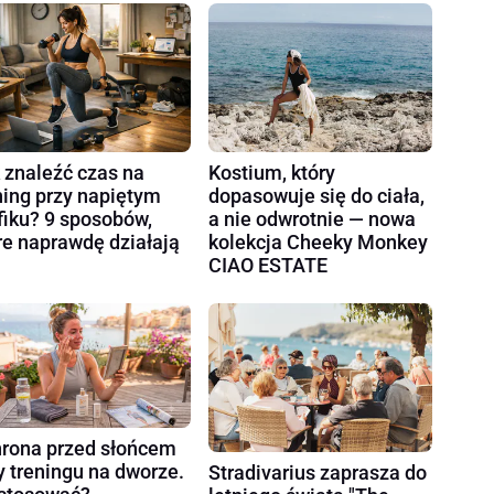
 znaleźć czas na
Kostium, który
ning przy napiętym
dopasowuje się do ciała,
fiku? 9 sposobów,
a nie odwrotnie — nowa
re naprawdę działają
kolekcja Cheeky Monkey
CIAO ESTATE
rona przed słońcem
y treningu na dworze.
Stradivarius zaprasza do