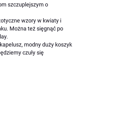
iom szczuplejszym o
otyczne wzory w kwiaty i
nku. Można też sięgnąć po
day.
 kapelusz, modny duży koszyk
ędziemy czuły się