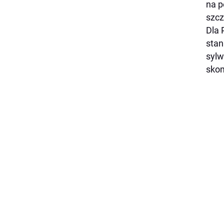
na p
szcz
Dla 
stan
sylw
skom