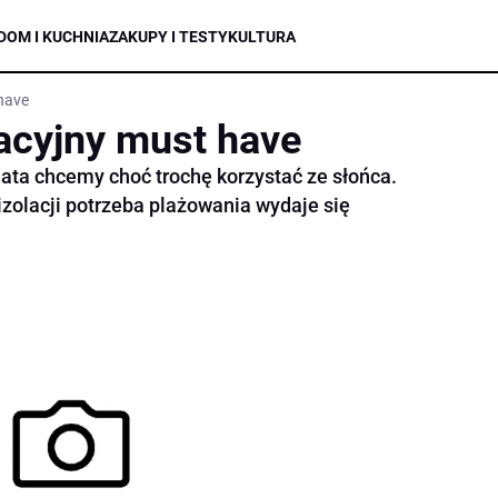
DOM I KUCHNIA
ZAKUPY I TESTY
KULTURA
have
acyjny must have
ata chcemy choć trochę korzystać ze słońca.
izolacji potrzeba plażowania wydaje się