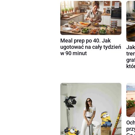
Meal prep po 40. Jak
ugotować na cały tydzień
Jak
w 90 minut
tre
gra
któ
Och
prz