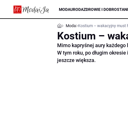
MODA
URODA
ZDROWIE I DOBROSTAN
Moda
Kostium – wakacyjny must 
Kostium – wak
Mimo kapryśnej aury każdego l
W tym roku, po długim okresie 
jeszcze większa.