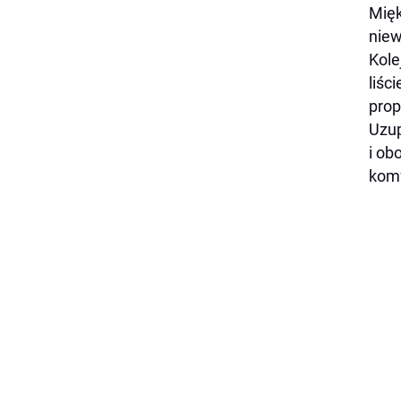
Mięk
niew
Kole
liśc
prop
Uzup
i ob
komf