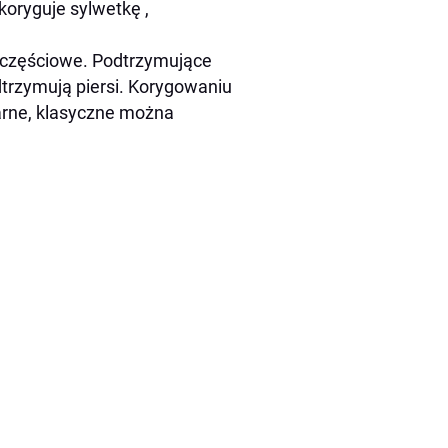
skoryguje sylwetkę ,
uczęściowe. Podtrzymujące
odtrzymują piersi. Korygowaniu
arne, klasyczne można