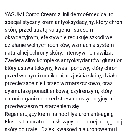
YASUMI Corpo Cream z linii dermo&medical
to
specjalistyczny krem antyoksydacyjny, który chroni
skórę przed utratą kolagenu i stresem
oksydacyjnym, efektywnie redukuje szkodliwe
działanie wolnych rodników, wzmacnia system
naturalnej ochrony skóry, intensywnie nawilża.
Zawiera silny kompleks antyoksydantów: glutation,
który usuwa toksyny, kwas liponowy, który chroni
przed wolnymi rodnikami, rozjaśnia skórę, działa
przeciwzapalnie i przeciwzmarszczkowo, oraz
dysmutazę ponadtlenkową, czyli enzym, który
chroni organizm przed stresem oksydacyjnym i
przedwczesnym starzeniem się.
Regenerujący krem na noc Hyaluron anti-aging
Floslek Laboratorium służący do nocnej pielęgnacji
skóry dojrzałej. Dzięki kwasowi hialuronowemu i