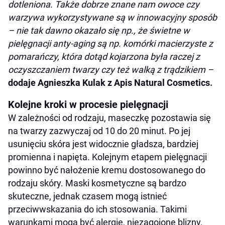
dotleniona. Także dobrze znane nam owoce czy
warzywa wykorzystywane są w innowacyjny sposób
– nie tak dawno okazało się np., że świetne w
pielęgnacji anty-aging są np. komórki macierzyste z
pomarańczy, która dotąd kojarzona była raczej z
oczyszczaniem twarzy czy też walką z trądzikiem –
dodaje
Agnieszka Kula
k
z Apis Natural Cosmetics.
Kolejne kroki w procesie pielęgnacji
W zależności od rodzaju, maseczkę pozostawia się
na twarzy zazwyczaj od 10 do 20 minut. Po jej
usunięciu skóra jest widocznie gładsza, bardziej
promienna i napięta. Kolejnym etapem pielęgnacji
powinno być nałożenie kremu dostosowanego do
rodzaju skóry. Maski kosmetyczne są bardzo
skuteczne, jednak czasem mogą istnieć
przeciwwskazania do ich stosowania. Takimi
warunkami mogą być alergie, niezagojone blizny,