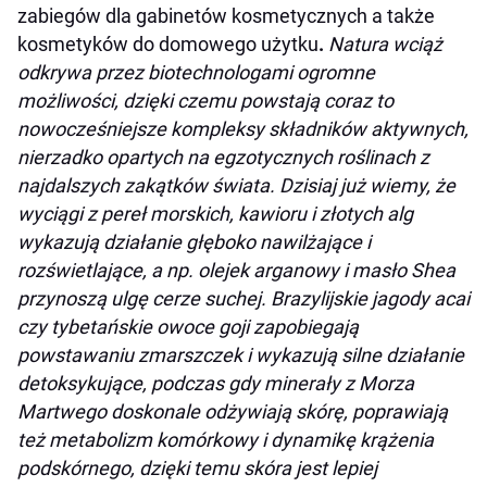
zabiegów dla gabinetów kosmetycznych a także
kosmetyków do domowego użytku
.
Natura wciąż
odkrywa przez biotechnologami ogromne
możliwości, dzięki czemu powstają coraz to
nowocześniejsze kompleksy składników aktywnych,
nierzadko opartych na egzotycznych roślinach z
najdalszych zakątków świata. Dzisiaj już wiemy, że
wyciągi z pereł morskich, kawioru i złotych alg
wykazują działanie głęboko nawilżające i
rozświetlające, a np. olejek arganowy i masło Shea
przynoszą ulgę cerze suchej
.
Brazylijskie jagody acai
czy tybetańskie owoce goji
zapobiegają
powstawaniu zmarszczek i wykazują silne działanie
detoksykujące, podczas gdy
m
inerały z Morza
Martwego
doskonale odżywiają skórę, poprawiają
też metabolizm komórkowy i dynamikę krążenia
podskórnego, dzięki temu skóra jest lepiej