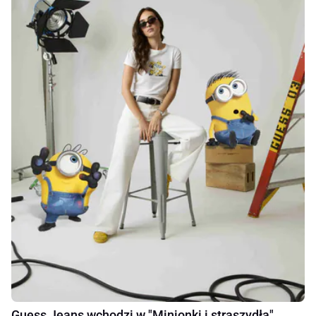
Guess Jeans wchodzi w "Minionki i straszydła"