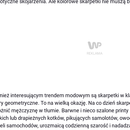
iotyczne skojarzenia. Ale kolorowe skarpetki nie muszą
ież interesującym trendem modowym są skarpetki w klas
y geometryczne. To na wielką okazję. Na co dzień skarp
żnić mężczyznę w tłumie. Barwne i nieco szalone printy
kich lub drapieżnych kotków, pikujących samolotów, owo
li samochodów, urozmaicą codzienną szarość i nadadz