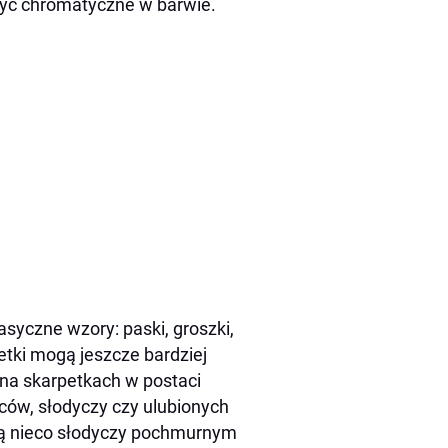
 być chromatyczne w barwie.
yczne wzory: paski, groszki,
etki mogą jeszcze bardziej
 na skarpetkach w postaci
ców, słodyczy czy ulubionych
ą nieco słodyczy pochmurnym