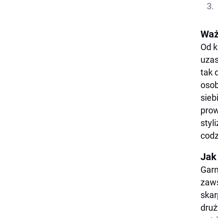
Waż
Od k
uzas
tak 
osob
sieb
prow
styl
codz
Jak
Garn
zaws
skar
druż