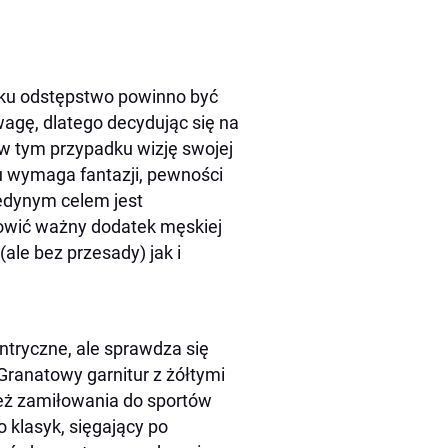
adku odstępstwo powinno być
agę, dlatego decydując się na
w tym przypadku wizję swojej
u wymaga fantazji, pewności
jedynym celem jest
owić ważny dodatek męskiej
(ale bez przesady) jak i
entryczne, ale sprawdza się
ranatowy garnitur z żółtymi
też zamiłowania do sportów
 klasyk, sięgający po