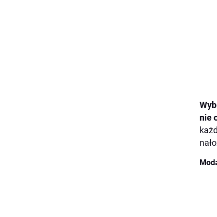
Wybi
nie 
każd
nało
Moda