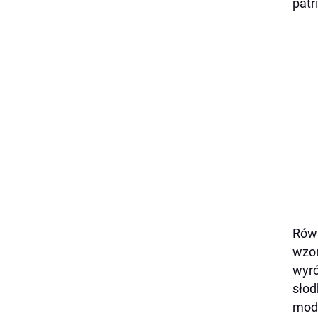
patr
Równ
wzor
wyró
słod
mode