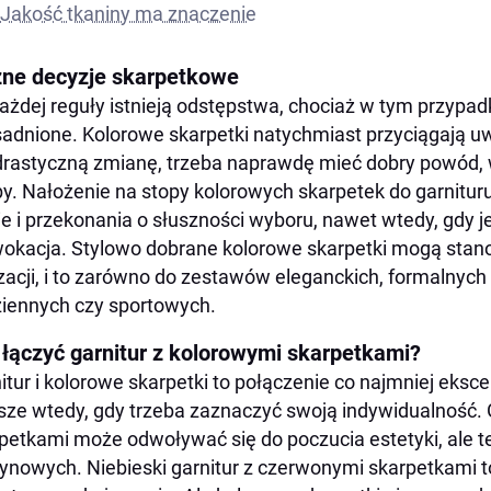
Jakość tkaniny ma znaczenie
ne decyzje skarpetkowe
ażdej reguły istnieją odstępstwa, chociaż w tym przyp
adnione. Kolorowe skarpetki natychmiast przyciągają uw
drastyczną zmianę, trzeba naprawdę mieć dobry powód, 
y. Nałożenie na stopy kolorowych skarpetek do garnitur
ie i przekonania o słuszności wyboru, nawet wtedy, gdy 
okacja. Stylowo dobrane kolorowe skarpetki mogą stan
izacji, i to zarówno do zestawów eleganckich, formalnych 
iennych czy sportowych.
 łączyć garnitur z kolorowymi skarpetkami?
itur i kolorowe skarpetki to połączenie co najmniej eksc
ze wtedy, gdy trzeba zaznaczyć swoją indywidualność. G
petkami może odwoływać się do poczucia estetyki, ale 
ynowych. Niebieski garnitur z czerwonymi skarpetkami to