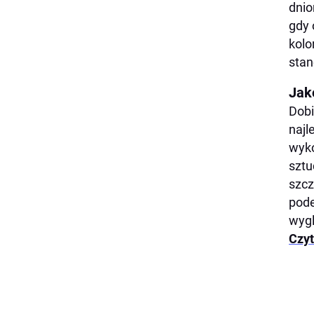
dnio
gdy 
kolo
stan
Jak
Dobi
najl
wyko
sztu
szcz
pode
wygl
Czyt