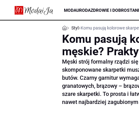
MODA
URODA
ZDROWIE I DOBROSTAN
Styl
Komu pasują kolorowe skarpe
Komu pasują ko
męskie? Prakty
Męski strój formalny rządzi si
skomponowane skarpetki muszą 
butów. Czarny garnitur wymaga
granatowych, brązowy – brązow
szare skarpetki. To prosta i ł
nawet najbardziej zagubiony