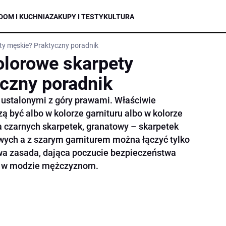
DOM I KUCHNIA
ZAKUPY I TESTY
KULTURA
ty męskie? Praktyczny poradnik
lorowe skarpety
czny poradnik
ę ustalonymi z góry prawami. Właściwie
być albo w kolorze garnituru albo w kolorze
 czarnych skarpetek, granatowy – skarpetek
ych a z szarym garniturem można łączyć tylko
atwa zasada, dająca poczucie bezpieczeństwa
m w modzie mężczyznom.