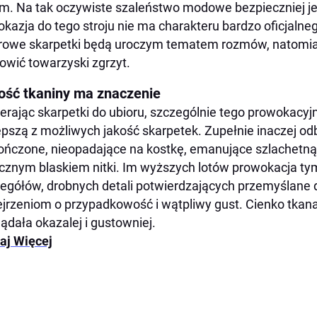
m. Na tak oczywiste szaleństwo modowe bezpieczniej j
okazja do tego stroju nie ma charakteru bardzo oficjaln
rowe skarpetki będą uroczym tematem rozmów, natomiast
owić towarzyski zgrzyt.
ość tkaniny ma znaczenie
erając skarpetki do ubioru, szczególnie tego prowokacyj
epszą z możliwych jakość skarpetek. Zupełnie inaczej odb
ńczone, nieopadające na kostkę, emanujące szlachetną
cznym blaskiem nitki. Im wyższych lotów prowokacja ty
egółów, drobnych detali potwierdzających przemyślane d
jrzeniom o przypadkowość i wątpliwy gust. Cienko tka
ądała okazalej i gustowniej.
aj Więcej