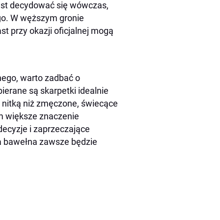
est decydować się wówczas,
ego. W węższym gronie
 przy okazji oficjalnej mogą
nego, warto zadbać o
ierane są skarpetki idealnie
 nitką niż zmęczone, świecące
m większe znaczenie
ecyzje i zaprzeczające
na bawełna zawsze będzie