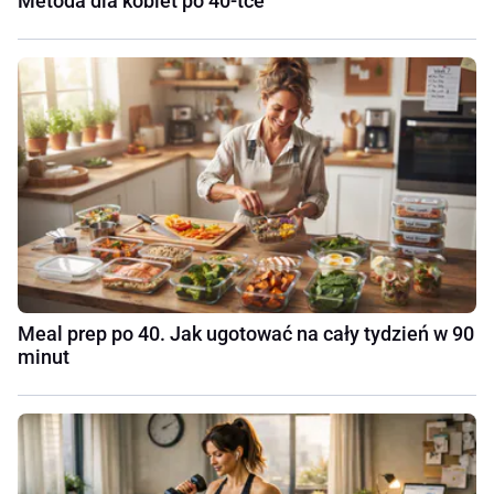
Metoda dla kobiet po 40-tce
Meal prep po 40. Jak ugotować na cały tydzień w 90
minut