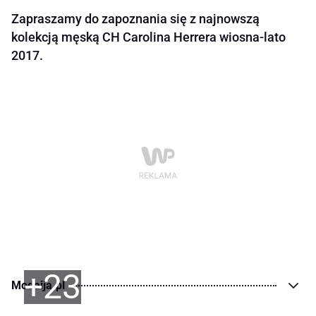
Zapraszamy do zapoznania się z najnowszą
kolekcją męską CH Carolina Herrera wiosna-lato
2017.
+23
Modaija.pl