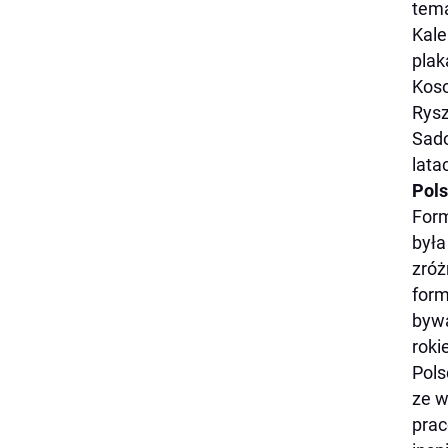
tema
Kale
plak
Koso
Rysz
Sado
lata
Pols
Form
była
zróż
form
bywa
roki
Pols
ze w
prac