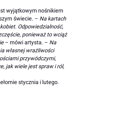
jest wyjątkowym nośnikiem
jszym świecie. –
Na kartach
kobiet. Odpowiedzialność,
szczęście, ponieważ to wciąż
ie
– mówi artysta. –
Na
ia własnej wrażliwości
nościami przywódczymi,
ak wiele jest spraw i ról,
łomie stycznia i lutego.