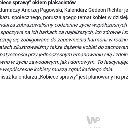
iece sprawy” okiem plakacistów
tłumaczy Andrzej Pągowski, Kalendarz Gedeon Richter 
kazu społecznego, poruszającego temat kobiet w dzisie
ndarza zobrazowaliśmy codzienne życie współczesnych 
 spoczywa na ich barkach za najbliższych, ich zdrowie i 
czują się zobligowane do zapewnienia harmonii w rodzin
atach zilustrowaliśmy także dążenia kobiet do zachowan
patyczności przy jednoczesnym emanowaniu siłą i zdol
wno w życiu zawodowym, jak i domowym. To fascynujące, j
e współczesne kobiety muszą zgrać każdego dnia
.
isaż kalendarza „Kobiece sprawy” jest planowany na prze