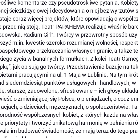
łośliwe komentarze czy pseudotroskliwe pytania. Kobie
nej ścieżki życiowej i decydowania o niej bez wyrzutów 
taje coraz więcej projektów, które opowiadają o współcz
e przed nią stoją. Teatr PAPAHEMA realizuje właśnie bard
odowska. Radium Girl”. Twórcy w przewrotny sposób użyl
szyć m.in. kwestie szeroko rozumianej wolności, respek
oaspektowego przekraczania własnych granic, a także t
kiego życia w banalnych formułkach. Z kolei Teatr Ósmeg
pkę”, jak opisują go twórcy. Przedstawienie bazuje na te
bietami pracującymi na ul. 1 Maja w Lublinie. Na tym kró
d siedemdziesiąt punktów usługowych i handlowych, w k
e, starsze, zadowolone, sfrustrowane – ich głosy układa
ieść o zmieniającej się Polsce, o pieniądzach, o codzien
racjach, o dzieciach, mężczyznach, o społeczeństwie. Ta
orodność współczesnych kobiet, z których każda na wł
e priorytety i tworzyć unikatową harmonię w pełnieniu r
ala im budować świadomość, że mają teraz do tego praw