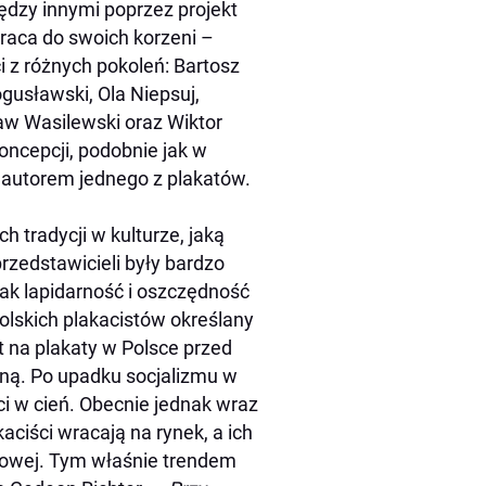
ędzy innymi poprzez projekt
raca do swoich korzeni –
i z różnych pokoleń: Bartosz
gusławski, Ola Niepsuj,
ław Wasilewski oraz Wiktor
oncepcji, podobnie jak w
ż autorem jednego z plakatów.
h tradycji w kulturze, jaką
rzedstawicieli były bardzo
nak lapidarność i oszczędność
polskich plakacistów określany
t na plakaty w Polsce przed
ną. Po upadku socjalizmu w
ci w cień. Obecnie jednak wraz
ciści wracają na rynek, a ich
dowej. Tym właśnie trendem