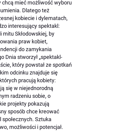
ty chcą mieć możliwość wyboru
sumienia. Dlatego też
esnej kobiecie i dylematach,
zo interesujący spektakl:
i mitu Skłodowskiej, by
towania praw kobiet,
endencji do zamykania
o Dnia stworzył „spektakl-
kście, który powstał ze spotkań
tkim odcinku znajduje się
tórych pracują kobiety:
ją się w niejednorodną
nym radzeniu sobie, o
kie projekty pokazują
asny sposób chce kreować
ól społecznych. Sztuka
o, możliwości i potencjał.