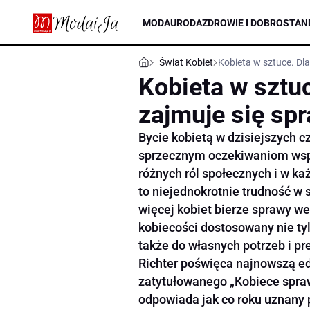
MODA
URODA
ZDROWIE I DOBROSTAN
Świat Kobiet
Kobieta w sztuce. Dl
Kobieta w sztu
zajmuje się sp
Bycie kobietą w dzisiejszych 
sprzecznym oczekiwaniom wspó
różnych ról społecznych i w każ
to niejednokrotnie trudność w
więcej kobiet bierze sprawy w
kobiecości dostosowany nie ty
także do własnych potrzeb i pr
Richter poświęca najnowszą ed
zatytułowanego „Kobiece spraw
odpowiada jak co roku uznany p