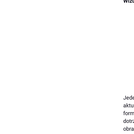
Wizu
Jede
aktu
form
dotr
obra