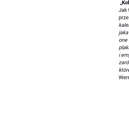
„Kob
Jak 
prze
kale
jaka
one 
plak
i em
zaró
któr
Wern