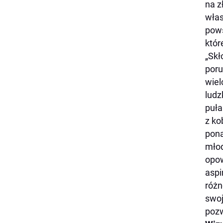
na z
włas
pows
któr
„Skł
poru
wiel
ludz
puła
z ko
pona
młod
opow
aspi
różn
swoj
pozw