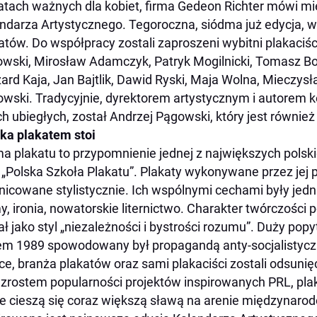
tach ważnych dla kobiet, firma Gedeon Richter mówi mi
ndarza Artystycznego. Tegoroczna, siódma już edycja, w
atów. Do współpracy zostali zaproszeni wybitni plakaciśc
wski, Mirosław Adamczyk, Patryk Mogilnicki, Tomasz Bo
ard Kaja, Jan Bajtlik, Dawid Ryski, Maja Wolna, Mieczys
wski. Tradycyjnie, dyrektorem artystycznym i autorem k
ch ubiegłych, został Andrzej Pągowski, który jest równie
ka plakatem stoi
a plakatu to przypomnienie jednej z największych polskic
 „Polska Szkoła Plakatu”. Plakaty wykonywane przez jej p
nicowane stylistycznie. Ich wspólnymi cechami były jed
y, ironia, nowatorskie liternictwo. Charakter twórczości 
ł jako styl „niezależności i bystrości rozumu”. Duży popy
em 1989 spowodowany był propagandą anty-socjalistycz
ce, branża plakatów oraz sami plakaciści zostali odsunię
zrostem popularności projektów inspirowanych PRL, plaka
e cieszą się coraz większą sławą na arenie międzynaro