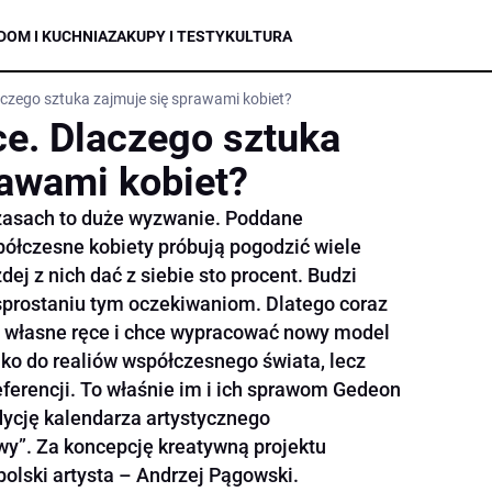
DOM I KUCHNIA
ZAKUPY I TESTY
KULTURA
aczego sztuka zajmuje się sprawami kobiet?
ce. Dlaczego sztuka
rawami kobiet?
czasach to duże wyzwanie. Poddane
łczesne kobiety próbują pogodzić wiele
dej z nich dać z siebie sto procent. Budzi
 sprostaniu tym oczekiwaniom. Dlatego coraz
e własne ręce i chce wypracować nowy model
lko do realiów współczesnego świata, lecz
eferencji. To właśnie im i ich sprawom Gedeon
ycję kalendarza artystycznego
y”. Za koncepcję kreatywną projektu
olski artysta – Andrzej Pągowski.