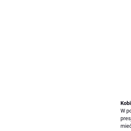
Kobi
W po
pres
mieć