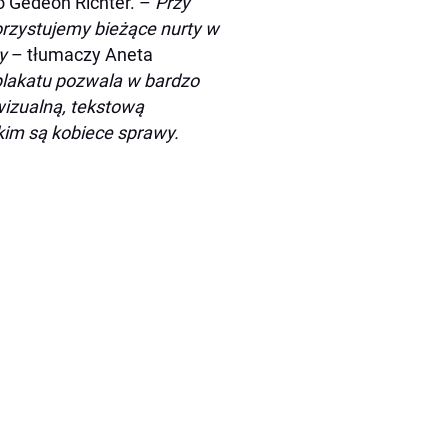
o Gedeon Richter. –
Przy
rzystujemy bieżące nurty w
y
– tłumaczy Aneta
lakatu pozwala w bardzo
wizualną, tekstową
akim są kobiece sprawy.