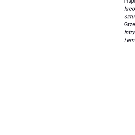
insp
kreo
sztu
Grze
intr
i em