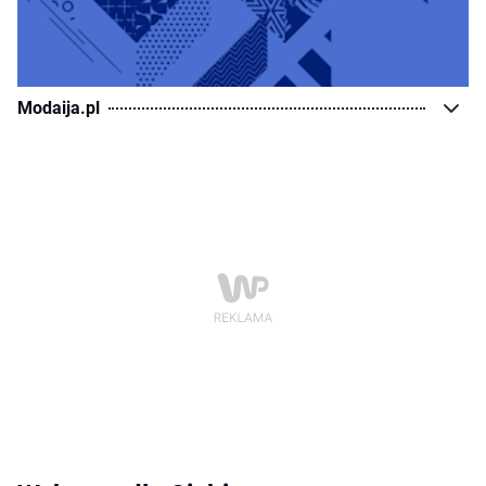
Modaija.pl