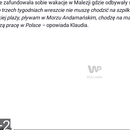
le zafundowała sobie wakacje w Malezji gdzie odbywały 
 trzech tygodniach wreszcie nie muszę chodzić na szpilk
kiej plaży, pływam w Morzu Andamańskim, chodzę na mas
zą pracę w Polsce –
opowiada Klaudia.
+2
ija.pl