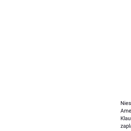
Nies
Amer
Klau
zapl