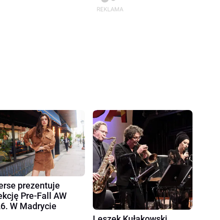
erse prezentuje
ekcję Pre-Fall AW
6. W Madrycie
Leszek Kułakowski