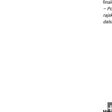
fina
– Po
rajs
dals
Moda