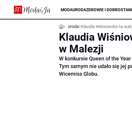
MODA
URODA
ZDROWIE I DOBROSTAN
Uroda
Klaudia Wiśniowska na wak
Klaudia Wiśnio
w Malezji
W konkursie Queen of the Year
Tym samym nie udało się jej p
Wicemiss Globu.