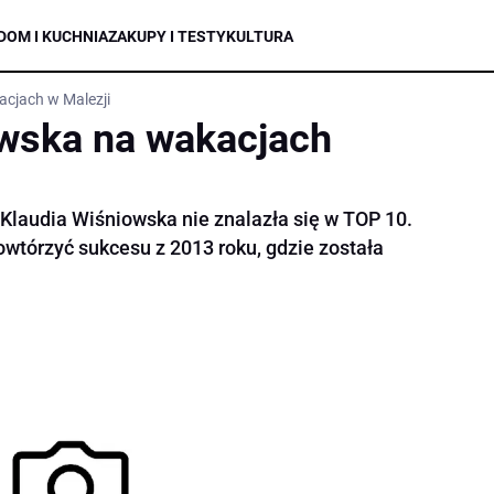
DOM I KUCHNIA
ZAKUPY I TESTY
KULTURA
acjach w Malezji
wska na wakacjach
 Klaudia Wiśniowska nie znalazła się w TOP 10.
owtórzyć sukcesu z 2013 roku, gdzie została