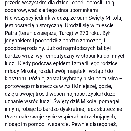
przede wszystkim dla dzieci, choć i dorośli lubią
obdarowywać się tego dnia upominkami.
Nie wszyscy jednak wiedzą, że sam Święty Mikołaj
jest postacią historyczną. Urodził się w mieście
Patra (teren dzisiejszej Turcji) w 270 roku. Był
jedynakiem i pochodził z bardzo zamożnej i
pobożnej rodziny. Już od najmłodszych lat był
bardzo wrażliwy i empatyczny w stosunku do innych
ludzi. Kiedy podczas epidemii zmarli jego rodzice,
młody Mikołaj rozdał swój majątek i wstąpił do
klasztoru. Później został wybrany biskupem Mira –
portowego miasteczka w Azji Mniejszej, gdzie,
dzięki swojej troskliwości i hojności, zyskał duże
uznanie wśród ludzi. Święty dziś Mikołaj pomagał
innym, robiąc to bardzo dyskretnie, lecz skutecznie.
Przez całe swoje życie wspierał potrzebujących,
niosąc im pomoc i wsparcie. Pewnie dlatego też,