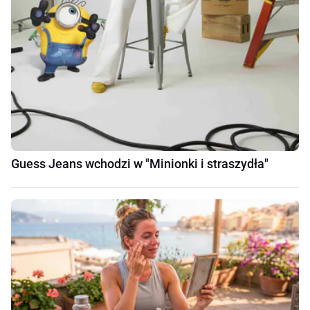
Guess Jeans wchodzi w "Minionki i straszydła"