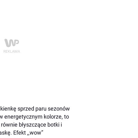
Sukienkę sprzed paru sezonów
w energetycznym kolorze, to
 równie błyszczące botki i
askę. Efekt ,,wow”