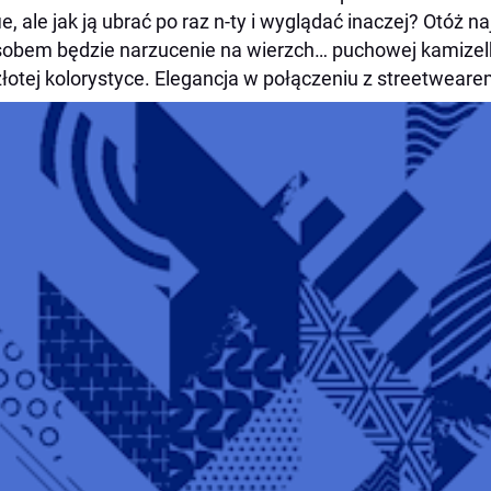
ie, ale jak ją ubrać po raz n-ty i wyglądać inaczej? Otóż
obem będzie narzucenie na wierzch… puchowej kamizelk
złotej kolorystyce. Elegancja w połączeniu z streetwea