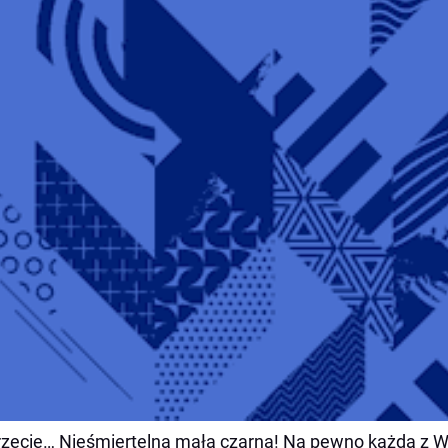
rzecie… Nieśmiertelna mała czarna! Na pewno każda z 