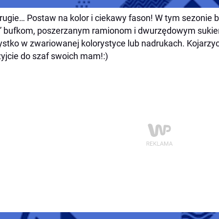
rugie… Postaw na kolor i ciekawy fason! W tym sezonie
k” bufkom, poszerzanym ramionom i dwurzędowym sukie
stko w zwariowanej kolorystyce lub nadrukach. Kojarzyc
zyjcie do szaf swoich mam!:)