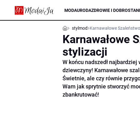
MODA
URODA
ZDROWIE I DOBROSTAN
stylmod
Karnawałowe Szaleństwo! 
Karnawałowe S
stylizacji
W końcu nadszedł najbardziej
dziewczyny! Karnawałowe szal
Świetnie, ale czy równie prz
Wam jak sprytnie stworzyć mod
zbankrutować!