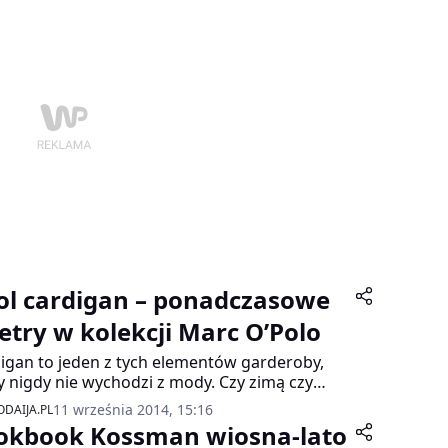
ol cardigan – ponadczasowe
etry w kolekcji Marc O’Polo
igan to jeden z tych elementów garderoby,
y nigdy nie wychodzi z mody. Czy zimą czy
m, zawsze warto mieć je w swojej szafie.
11 września 2014, 15:16
DAIJA.PL
okbook Kossman wiosna-lato