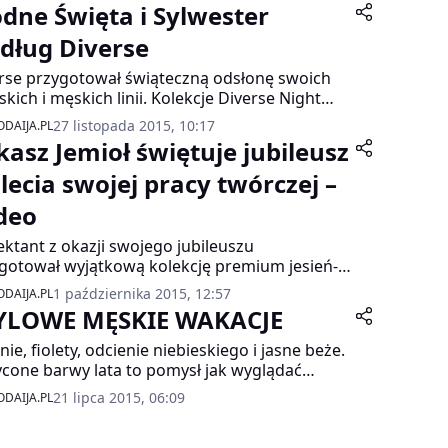
dne Święta i Sylwester
dług Diverse
rse przygotował świąteczną odsłonę swoich
kich i męskich linii. Kolekcje Diverse Night
s Code, jak się okazuje, mogą być nie tylko
27 listopada 2015, 10:17
DAIJA.PL
e i oryginalne, ale też z powodzeniem
kasz Jemioł świętuje jubileusz
ują się w konwencję wyjątkowej świątecznej
styki.
-lecia swojej pracy twórczej –
deo
ektant z okazji swojego jubileuszu
gotował wyjątkową kolekcję premium jesień-
 2015/16. Znalazły się w niej dobrze skrojone
1 października 2015, 12:57
DAIJA.PL
zcze, eleganckie kożuchy, wełniane kardigany
YLOWE MĘSKIE WAKACJE
ne w talii i futrzane etole. Ciepłe i ciężkie
riały Łukasz Jemioł przełamał błyszczącym i
enie, fiolety, odcienie niebieskiego i jasne beże.
katnym welurem.
cone barwy lata to pomysł jak wyglądać
odnie i jednocześnie elegancko. Letnia
21 lipca 2015, 06:09
DAIJA.PL
kcja marki Pierre Cardin jest niezwykle lekka i
ancka, a ubrania wykonane z naturalnych,