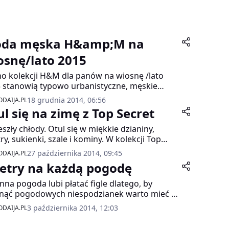
da męska H&amp;M na
osnę/lato 2015
o kolekcji H&M dla panów na wiosnę /lato
 stanowią typowo urbanistyczne, męskie
kuły. Krótkie kurtki przypominające bluzę,
18 grudnia 2014, 06:56
DAIJA.PL
ki motocyklowe, parki, kurtki dżinsowe i
ul się na zimę z Top Secret
narki, ale także wyznaczniki nowoczesnego
u miejskiego: zapinane na suwak kardigany z
szły chłody. Otul się w miękkie dzianiny,
in technicznych, koszule z termicznie
ry, sukienki, szale i kominy. W kolekcji Top
wanymi elementami, bluzy z pianki scuba.
et znajdziesz wiele propozycje na jesienne dni.
27 października 2014, 09:45
DAIJA.PL
kcja będzie dostępna w marcu w 150 sklepach
etry na każdą pogodę
ałym świecie i online.
enna pogoda lubi płatać figle dlatego, by
nąć pogodowych niespodzianek warto mieć w
ej szafie swetry z najnowszej kolekcji Olsen.
3 października 2014, 12:03
DAIJA.PL