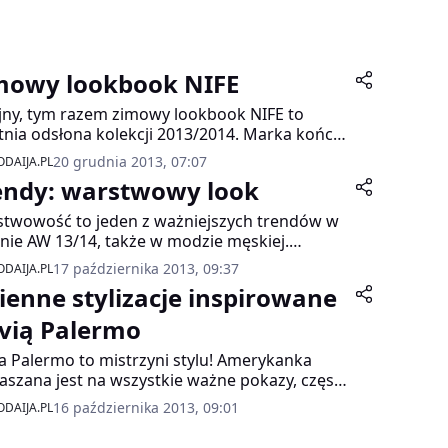
mowy lookbook NIFE
jny, tym razem zimowy lookbook NIFE to
tnia odsłona kolekcji 2013/2014. Marka kończy
n świątecznym akcentem w postaci linii
20 grudnia 2013, 07:07
DAIJA.PL
anckich i klasycznych dzianin oraz wizytowych
endy: warstwowy look
ul.
twowość to jeden z ważniejszych trendów w
nie AW 13/14, także w modzie męskiej.
enie na sobie kilku ubrań na raz sprawia, że
17 października 2013, 09:37
DAIJA.PL
tylko jesteśmy przygotowani na każdą
sienne stylizacje inspirowane
dową sytuację, ale i pozwala w jednej
izacji zmiksować najciekawsze wzory sezonu.
ivią Palermo
tawą takich warstwowych rozwiązań mogą
ia Palermo to mistrzyni stylu! Amerykanka
jesienne swetry – oryginalne modele dzianin
aszana jest na wszystkie ważne pokazy, często
dziemy w sklepach River Island.
ada w pierwszym rzędzie, a jej przemyślane
16 października 2013, 09:01
DAIJA.PL
izacje, nie tylko te z czerwonego dywanu,
ze wzbudzają zachwyt. Właśnie dlatego