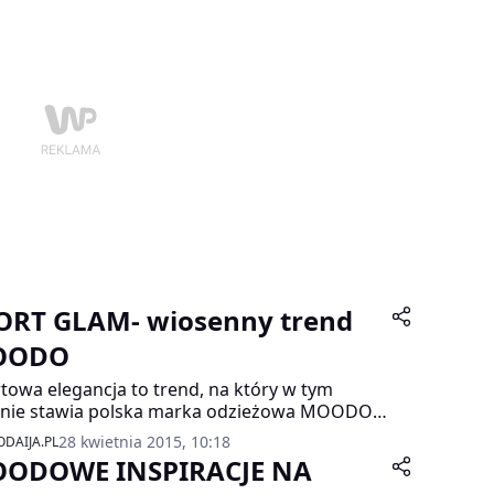
chających tkanin pozwolą czuć się
ortowo nawet podczas upalnych dni.
ORT GLAM- wiosenny trend
OODO
towa elegancja to trend, na który w tym
nie stawia polska marka odzieżowa MOODO.
wnością zaspokoi on oczekiwania najbardziej
28 kwietnia 2015, 10:18
DAIJA.PL
wnych kobiet, które obok komfortu i
ODOWE INSPIRACJE NA
towego luzu cenią sobie również elegancję.