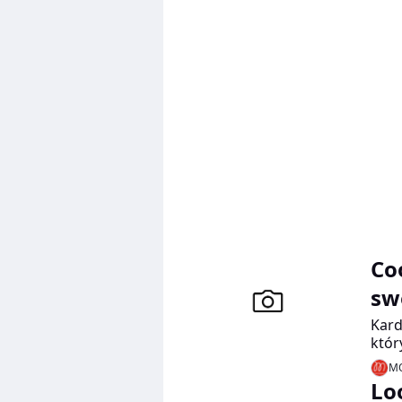
Co
sw
Kard
któr
late
MO
Lo