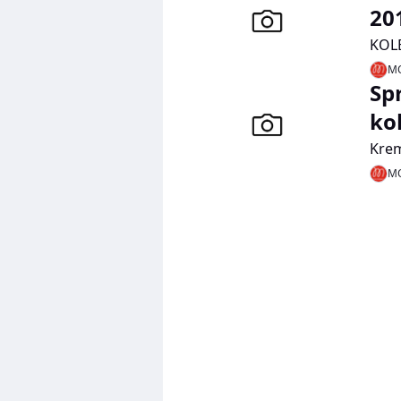
20
KOL
MO
Sp
ko
Kre
MO