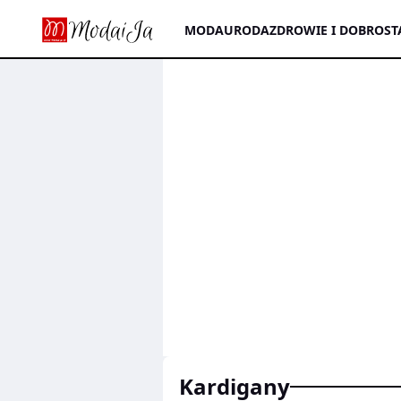
MODA
URODA
ZDROWIE I DOBROST
kardigany