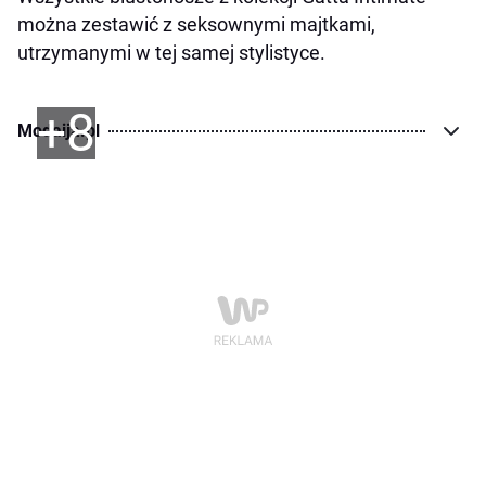
można zestawić z seksownymi majtkami,
utrzymanymi w tej samej stylistyce.
+8
Modaija.pl