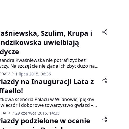
aśniewska, Szulim, Krupa i
ndzikowska uwielbiają
odycze
sandra Kwaśniewska nie potrafi żyć bez
yczy. Na szczęście nie zjada ich zbyt dużo na
 Joanna Krupa uwielbia je, więc stara się ich nie
1 lipca 2015, 06:36
DAIJA.PL
nosić do domu, żeby ją nie kusiły. Agnieszce
iazdy na Inauguracji Lata z
im w walce ze słodyczami pomaga silna wola, a
a Herbuś woli owoce. Z kolei Anna
faello!
zikowska je słodkości wtedy, kiedy ma na to
tkowa sceneria Pałacu w Wilanowie, piękny
tę, bo uważa, że wszystko jest dla ludzi, a
i wieczór i doborowe towarzystwo gwiazd –
enie jest przyjemnością.
stko to w ramach kolejnej imprezy z okazji
29 czerwca 2015, 14:35
DAIJA.PL
guracji Lata, zorganizowanej przez markę
iazdy podzielone w ocenie
aello. Już po raz trzeci polskie gwiazdy spotkały
 aby wspólnie celebrować piękne, a zarazem