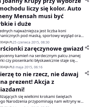
a Joanny Krupy przy wyborze
mochodu liczy się kolor. Auto
eny Mensah musi być
ybkie i duże
jednych najważniejsza jest liczba koni
anicznych pod maską, sportowy wygląd oraz
ort i bezpieczeństwo jazdy, dla innych – kolor
25 czerwca 2015, 08:30
DAIJA.PL
dżety uprzyjemniające podróż. Anja Orthodox
erścionki zaręczynowe gwiazd
zęściej wybiera małe, miejskie samochody, z
i Omenaa Mensah – duże i szybkie. Dla Joanny
ocenny kamień na serdecznym palcu znanej
y kolor auta ma decydujące znaczenie, a dla
rki czy piosenkarki błyskawicznie staje się
sztofa „Diablo” Włodarczyka – drugorzędne.
terem zdjęć, relacji mediów, a nawet trafia na
8 maja 2015, 06:16
DAIJA.PL
dkę najpopularniejszych czasopism. Zobacz,
ierzę to nie rzecz, nie dawaj
e pierścionki zaręczynowe wybierają przyszli
wie gwiazd.
 na prezent! Akcja z
iazdami!
liżających się wielkimi krokami świętach
go Narodzenia przypominają nam witryny w
pach, piękne iluminacje i zimowa aura za