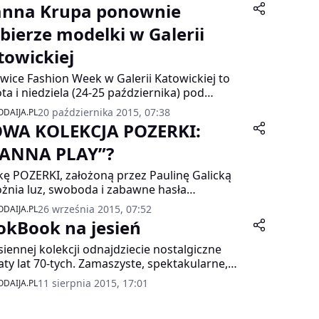
anna Krupa ponownie
bierze modelki w Galerii
towickiej
wice Fashion Week w Galerii Katowickiej to
ta i niedziela (24-25 października) pod
iem modelingu i mody z udziałem Joanny
20 października 2015, 07:38
DAIJA.PL
y oraz trwający do 31 października tydzień
WA KOLEKCJA POZERKI:
ocji z rabatami nawet do -70 procent oraz
tem na kartę podarunkową o wartości 100 zł
ANNA PLAY”?
akupy za minimum 350 zł.
ę POZERKI, założoną przez Paulinę Galicką
żnia luz, swoboda i zabawne hasła
elbiane przez każdą z nas!). Motywem
26 września 2015, 07:52
DAIJA.PL
wodnim najnowszej kolekcji jest
okBook na jesień
dczasowy i elitarny sport – tenis. Cała kolekcja
rzona została z myślą o kobietach ceniących
siennej kolekcji odnajdziecie nostalgiczne
e beztroskie życie.
aty lat 70-tych. Zamaszyste, spektakularne,
abne koszule, noszone do zamszowych i
11 sierpnia 2015, 17:01
DAIJA.PL
zanych spódnic. Futrzane kamizelki oraz
enki, zarówno w wersji maxi jak i