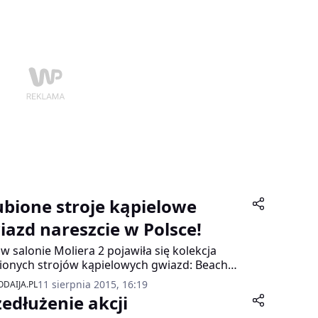
odniejszej obecnie długości midi.
ubione stroje kąpielowe
iazd nareszcie w Polsce!
 w salonie Moliera 2 pojawiła się kolekcja
ionych strojów kąpielowych gwiazd: Beach
y. Do tej pory marka była niedostępna w
11 sierpnia 2015, 16:19
DAIJA.PL
ce. Debiut na Moliera 2 to wielka premiera!
zedłużenie akcji