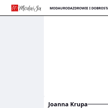
MODA
URODA
ZDROWIE I DOBROST
Joanna Krupa