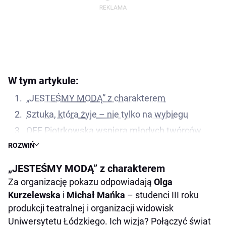
W tym artykule:
„JESTEŚMY MODĄ” z charakterem
Sztuka, która żyje – nie tylko na wybiegu
OFF Piotrkowska wspiera młodych twórców
ROZWIŃ
Wstęp wolny, emocje gwarantowane
„JESTEŚMY MODĄ” z charakterem
Za organizację pokazu odpowiadają
Olga
Kurzelewska
i
Michał Mańka
– studenci III roku
produkcji teatralnej i organizacji widowisk
Uniwersytetu Łódzkiego. Ich wizja? Połączyć świat