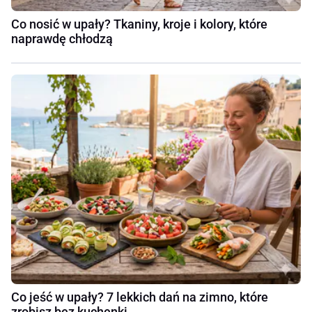
Co nosić w upały? Tkaniny, kroje i kolory, które
naprawdę chłodzą
Co jeść w upały? 7 lekkich dań na zimno, które
zrobisz bez kuchenki