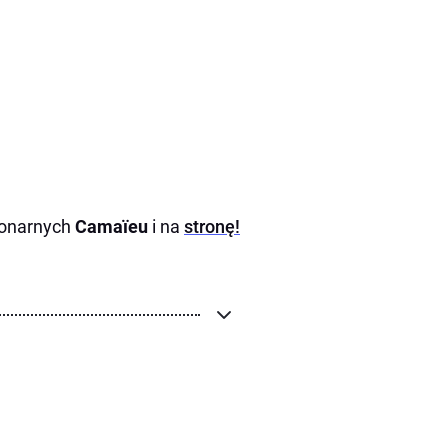
cjonarnych
Camaïeu
i na
stronę!