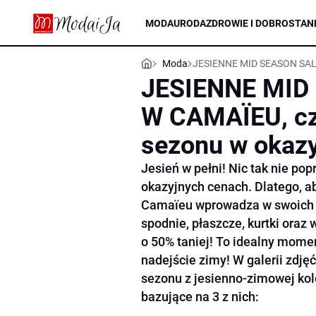
MODA
URODA
ZDROWIE I DOBROSTAN
Moda
JESIENNE MID SEASON SALE
JESIENNE MID
W CAMAÏEU, cz
sezonu w okaz
Jesień w pełni! Nic tak nie po
okazyjnych cenach. Dlatego, a
Camaïeu wprowadza w swoich 
spodnie, płaszcze, kurtki oraz
o 50% taniej! To idealny mome
nadejście zimy! W galerii zdj
sezonu z jesienno-zimowej kole
bazujące na 3 z nich: