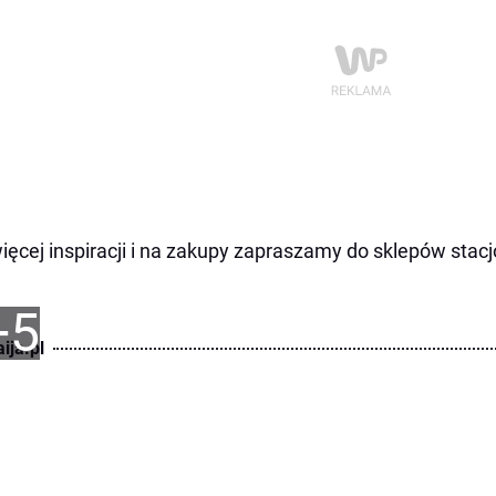
ięcej inspiracji i na zakupy zapraszamy do sklepów sta
+5
ija.pl