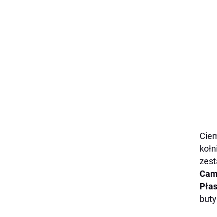
Ciem
kołn
zest
Cam
Pła
buty