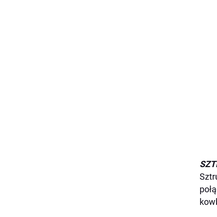
SZT
Sztr
połą
kowb