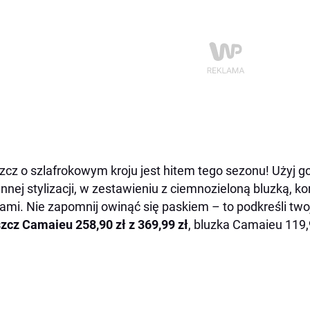
zcz o szlafrokowym kroju jest hitem tego sezonu! Użyj g
ennej stylizacji, w zestawieniu z ciemnozieloną bluzką, 
ami. Nie zapomnij owinąć się paskiem – to podkreśli twoj
szcz Camaieu
258,90 zł z 369,99 zł
, bluzka Camaieu 119,