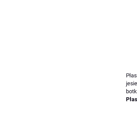
Płas
jesi
botk
Pła