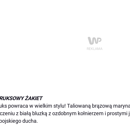
RUKSOWY ŻAKIET
uks powraca w wielkim stylu! Taliowaną brązową maryna
czeniu z białą bluzką z ozdobnym kołnierzem i prostymi j
ojskiego ducha.