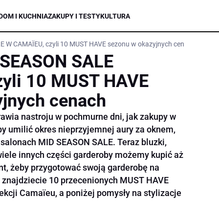
DOM I KUCHNIA
ZAKUPY I TESTY
KULTURA
 W CAMAÏEU, czyli 10 MUST HAVE sezonu w okazyjnych cenach
 SEASON SALE
yli 10 MUST HAVE
yjnych cenach
prawia nastroju w pochmurne dni, jak zakupy w
by umilić okres nieprzyjemnej aury za oknem,
salonach MID SEASON SALE. Teraz bluzki,
 wiele innych części garderoby możemy kupić aż
nt, żeby przygotować swoją garderobę na
ęć znajdziecie 10 przecenionych MUST HAVE
kcji Camaïeu, a poniżej pomysły na stylizacje