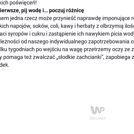
kich poświęceń!
ierwsze, pij wodę i… poczuj różnicę
em jedna rzecz może przynieść naprawdę imponujące r
kich napojów, soków, coli, kawy i herbaty z olbrzymią ilo
aci syropów i cukru i zastąpienie ich nawykiem picia wod
leżności od naszego indywidualnego zapotrzebowania o
ilku tygodniach po wejściu na wagę przetrzemy oczy ze 
 pomaga też zwalczać „słodkie zachcianki”, zapobiega 
dek.