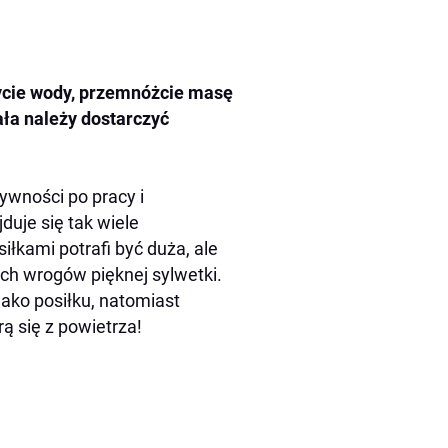
ycie wody, przemnóżcie masę
ała należy dostarczyć
tywności po pracy i
uje się tak wiele
łkami potrafi być duża, ale
ych wrogów pięknej sylwetki.
jako posiłku, natomiast
ą się z powietrza!