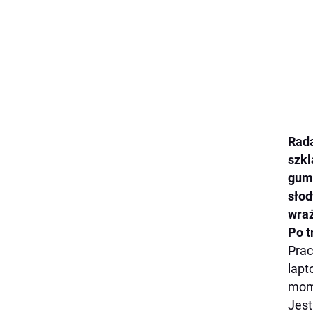
Rad
szkl
gumę
słod
wraż
Po t
Prac
lapt
mome
Jest