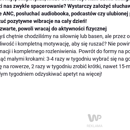
i nas zwykłe spacerowanie? Wystarczy założyć słuchawk
 ANC, posłuchać audiobooka, podcastów czy ulubionej pl
uć pozytywne wibracje na cały dzień!
zwarte, powoli wracaj do aktywności fizycznej
yś chętnie chodziliśmy na siłownię lub basen, ale przez os
iwość i kompletną motywację, aby się ruszać? Nie powin
nacji i kompletnego rozleniwienia. Powrót do formy na p
ąć małymi krokami: 3-4 razy w tygodniu wybrać się na g
ę na rowerze, 2 razy w tygodniu zrobić krótki, nawet 15-
ym tygodniem odzyskiwać apetyt na więcej!