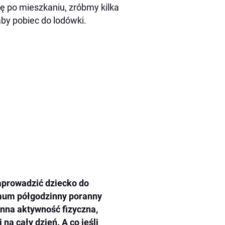
ę po mieszkaniu, zróbmy kilka
aby pobiec do lodówki.
aprowadzić dziecko do
imum półgodzinny poranny
nna aktywność fizyczna,
a cały dzień. A co jeśli