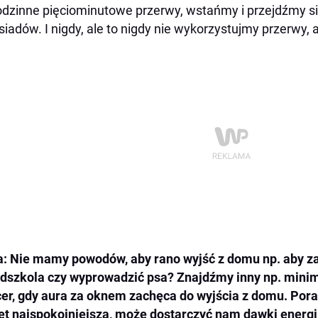
dzinne pięciominutowe przerwy, wstańmy i przejdźmy si
siadów. I nigdy, ale to nigdy nie wykorzystujmy przerwy, 
a:
Nie mamy powodów, aby rano wyjść z domu np. aby z
dszkola czy wyprowadzić psa? Znajdźmy inny np. min
er, gdy aura za oknem zachęca do wyjścia z domu. Pora
t najspokojniejsza, może dostarczyć nam dawki energii n