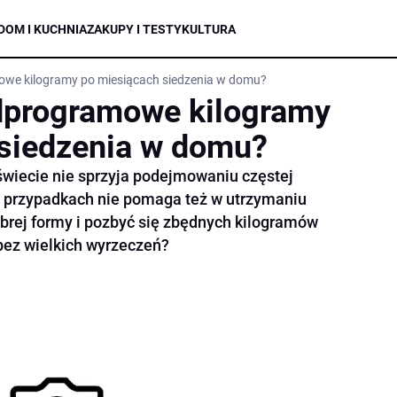
DOM I KUCHNIA
ZAKUPY I TESTY
KULTURA
owe kilogramy po miesiącach siedzenia w domu?
adprogramowe kilogramy
 siedzenia w domu?
 świecie nie sprzyja podejmowaniu częstej
lu przypadkach nie pomaga też w utrzymaniu
obrej formy i pozbyć się zbędnych kilogramów
 bez wielkich wyrzeczeń?