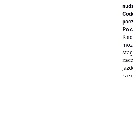
nudz
Code
pocz
Po c
Kied
możl
stag
zacz
jazd
każd