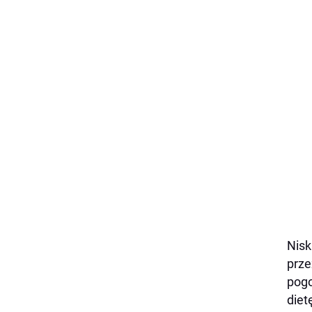
Nisk
prze
pogo
diet