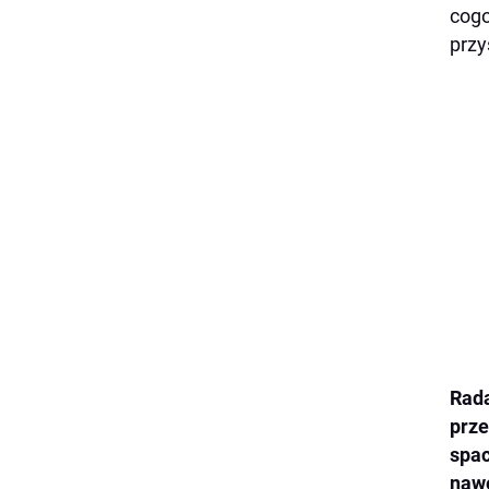
cogo
przy
Rad
prze
spac
nawe