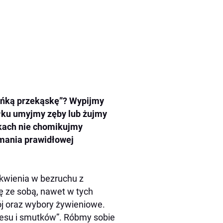
leńką przekąskę”? Wypijmy
łku umyjmy zęby lub żujmy
fkach nie chomikujmy
ymania prawidłowej
tkwienia w bezruchu z
ię ze sobą, nawet w tych
j oraz wybory żywieniowe.
resu i smutków”. Róbmy sobie