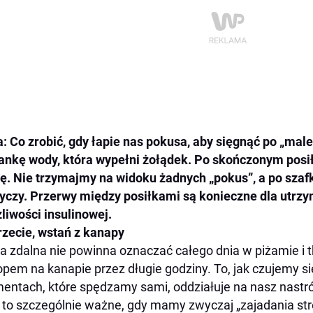
a:
Co zrobić, gdy łapie nas pokusa, aby sięgnąć po „ma
ankę wody, która wypełni żołądek. Po skończonym posi
. Nie trzymajmy na widoku żadnych „pokus”, a po sza
yczy. Przerwy między posiłkami są konieczne dla utrz
liwości insulinowej.
rzecie, wstań z kanapy
a zdalna nie powinna oznaczać całego dnia w piżamie i 
opem na kanapie przez długie godziny. To, jak czujemy s
ntach, które spędzamy sami, oddziałuje na nasz nastró
 to szczególnie ważne, gdy mamy zwyczaj „zajadania st