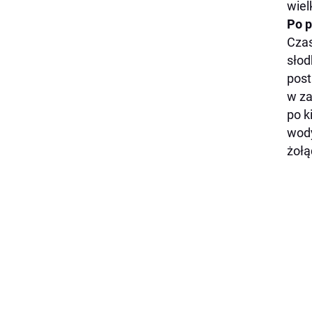
wiel
Po p
Czas
słod
post
w za
po k
wody
żołą