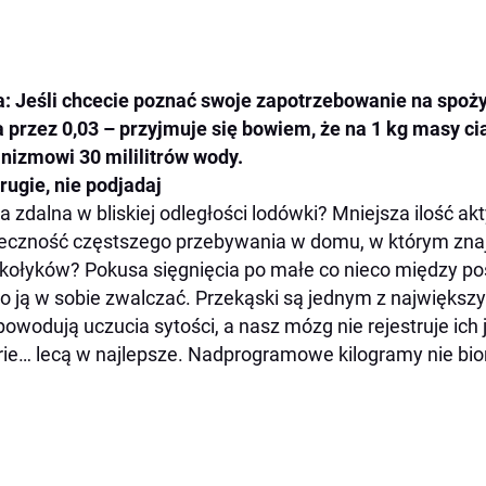
: Jeśli chcecie poznać swoje zapotrzebowanie na spoż
a przez 0,03 – przyjmuje się bowiem, że na 1 kg masy ci
nizmowi 30 mililitrów wody.
rugie, nie podjadaj
a zdalna w bliskiej odległości lodówki? Mniejsza ilość ak
eczność częstszego przebywania w domu, w którym znajd
ołyków? Pokusa sięgnięcia po małe co nieco między posi
o ją w sobie zwalczać. Przekąski są jednym z największ
powodują uczucia sytości, a nasz mózg nie rejestruje ich 
rie… lecą w najlepsze. Nadprogramowe kilogramy nie bior