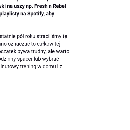
i na uszy np. Fresh n Rebel
aylisty na Spotify, aby
tatnie pół roku straciliśmy tę
no oznaczać to całkowitej
oczątek bywa trudny, ale warto
odzinny spacer lub wybrać
minutowy trening w domu i z