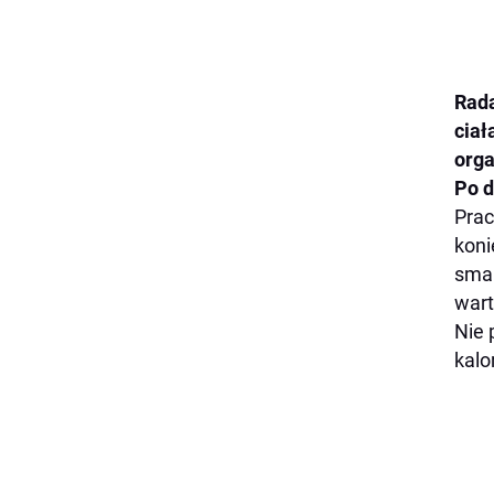
Rada
ciał
orga
Po d
Prac
koni
smak
wart
Nie 
kalo