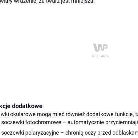
wiały wrażenie, że twarz jest mniejsza.
kcje dodatkowe
wki okularowe mogą mieć również dodatkowe funkcje, ta
soczewki fotochromowe – automatycznie przyciemniają
soczewki polaryzacyjne – chronią oczy przed odblaska