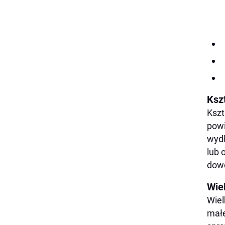
Ksz
Kszt
powi
wydł
lub 
dowo
Wie
Wiel
małe