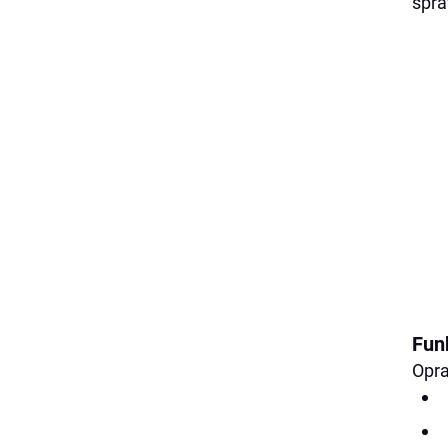
spra
Fun
Opra