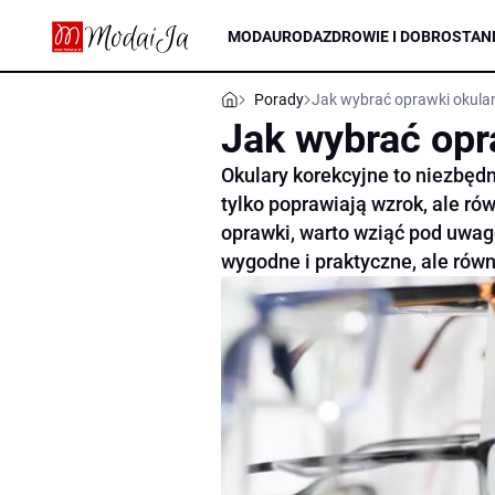
MODA
URODA
ZDROWIE I DOBROSTAN
Porady
Jak wybrać oprawki okula
Jak wybrać opr
Okulary korekcyjne to niezbęd
tylko poprawiają wzrok, ale ró
oprawki, warto wziąć pod uwagę
wygodne i praktyczne, ale równ