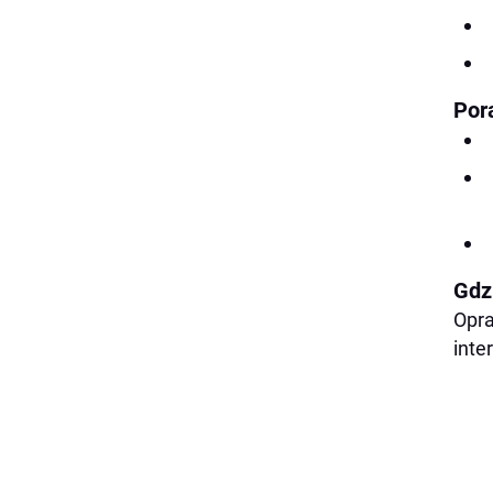
Por
Gdz
Opra
inte