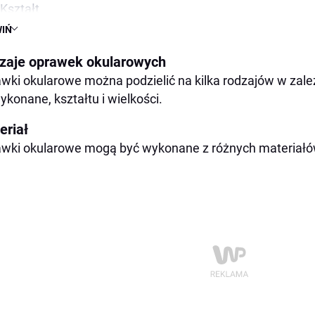
Kształt
IŃ
Wielkość
Funkcje dodatkowe
zaje oprawek okularowych
Jak wybrać oprawki okularowe?
wki okularowe można podzielić na kilka rodzajów w zależ
ykonane, kształtu i wielkości.
Porady praktyczne
Gdzie kupić oprawki okularowe?
eriał
123Okulary.pl – szeroki wybór oprawek okularowych
wki okularowe mogą być wykonane z różnych materiałów,
Podsumowanie