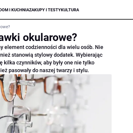
DOM I KUCHNIA
ZAKUPY I TESTY
KULTURA
rowe?
awki okularowe?
ny element codzienności dla wielu osób. Nie
wnież stanowią stylowy dodatek. Wybierając
 kilka czynników, aby były one nie tylko
ież pasowały do naszej twarzy i stylu.