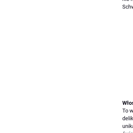
Schw
Włos
To w
deli
unik