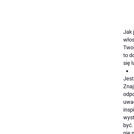
Jak 
włos
Twoi
to d
się 
Jest
Znaj
odpo
uwag
insp
wyst
być.
nie 