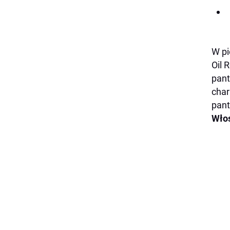
W pi
Oil 
pant
char
pant
Włos