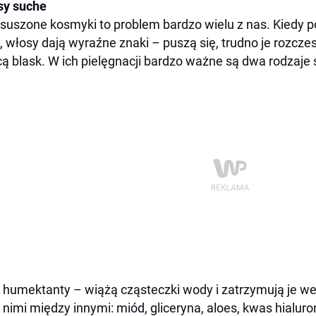
sy suche
suszone kosmyki to problem bardzo wielu z nas. Kiedy p
i, włosy dają wyraźne znaki – puszą się, trudno je rozczes
acą blask. W ich pielęgnacji bardzo ważne są dwa rodzaje 
humektanty – wiążą cząsteczki wody i zatrzymują je w
nimi między innymi: miód, gliceryna, aloes, kwas hialur