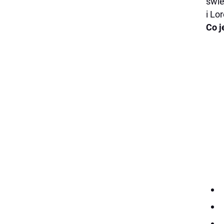
świe
i Lo
Co j