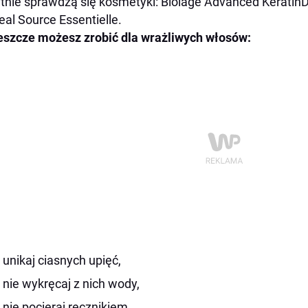
tnie sprawdzą się kosmetyki: Biolage Advanced Keratin
real Source Essentielle.
eszcze możesz zrobić dla wrażliwych włosów:
unikaj ciasnych upięć,
nie wykręcaj z nich wody,
nie pocieraj ręcznikiem,