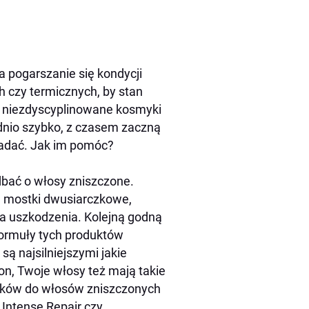
 pogarszanie się kondycji
 czy termicznych, by stan
i niezdyscyplinowane kosmyki
ednio szybko, z czasem zaczną
padać. Jak im pomóc?
bać o włosy zniszczone.
ą mostki dwusiarczkowe,
a uszkodzenia. Kolejną godną
formuły tych produktów
są najsilniejszymi jakie
on, Twoje włosy też mają takie
yków do włosów zniszczonych
 Intense Repair czy