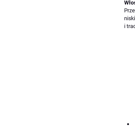
Wło
Prze
nisk
i tr