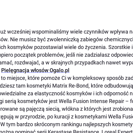
już wcześniej wspominaliśmy wiele czynników wpływa na
ów. Nie musisz być zwolenniczką zabiegów chemicznych
ch kosmyków pozostawiał wiele do życzenia. Szorstkie 
opiero początek problemów, jeśli nie zadziałasz odpowi
łamać, rozdwajać, a w skrajnych przypadkach nawet wy
Pielęgnacja włosów Ogalo.pl
 to miejsce, które pomoże Ci w kompleksowy sposób zad
dziesz tam kosmetyki Matrix Re-Bond, które odbudowuj
wiedzialne za elastyczność kosmyków i ich odporność n
i serią kosmetyków jest Wella Fusion Intense Repair – 
irowane są pajęczą siecią, włókna z których jest zrobiona 
ępują w przyrodzie, po kuracji z kosmetykami Wella Fusi
 W tym bardzo skróconym rankingu najlepszych kosmet
można pominąć serii Kerastase Resistance, Loreal Expert