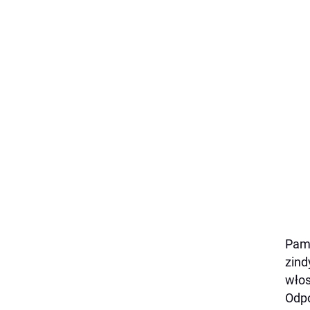
Pami
zind
włos
Odpo