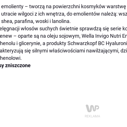
emolienty – tworzą na powierzchni kosmyków warstwę o
utracie wilgoci z ich wnętrza, do emolientów należą: wsz
shea, parafina, woski i lanolina.
elęgnacji włosów suchych świetnie sprawdzą się serie ko
Renew – oparte są na oleju sojowym, Wella Invigo Nutri En
henolu i glicerynie, a produkty Schwarzkopf BC Hyaluron
akteryzują się silnymi właściwościami nawilżającymi, d
henolowi.
y zniszczone