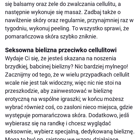
się balsamy oraz żele do zwalczania cellulitu, a
następnie wykonuje się masaż. Zadbaj także o
nawilżenie skóry oraz regularnie, przynajmniej raz w
tygodniu, wykonuj peeling. To wszystko sprawi, że
pomarańczowa skóra szybko zniknie.
Seksowna bielizna przeciwko cellulitowi
Wydaje Ci się, że jesteś skazana na noszenia
brzydkiej, babcinej bielizny? Nic bardziej mylnego!
Zacznijmy od tego, że w wielu przypadkach cellulit
wcale nie jest tak widoczny, więc nic nie stoi na
przeszkodzie, aby zainwestować w bieliznę
erotyczną na wspólne igraszki; w końcu możesz
wybrać również coś, co zasłoni nieco miejsca, gdzie
występuje pomarańczowa skóra. Dodatkowo, jeśli
wybierasz się na randkę i chcesz wyglądać
seksownie, wybierz specjalną, dedykowaną bieliznę.
Mogą to być np. rajstopy we wzory, działające