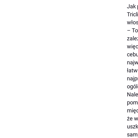
Jak 
Tric
włos
–
To
zale
więc
cebu
najw
łatw
najp
ogól
Nale
pomi
międ
że w
uszk
samy