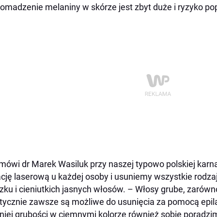
omadzenie melaniny w skórze jest zbyt duże i ryzyko po
mówi dr Marek Wasiluk przy naszej typowo polskiej kar
ację laserową u każdej osoby i usuniemy wszystkie rodz
ku i cieniutkich jasnych włosów. –
Włosy grube, zarówno 
tycznie zawsze są możliwe do usunięcia za pomocą epila
niej grubości w ciemnymi kolorze również sobie poradzi