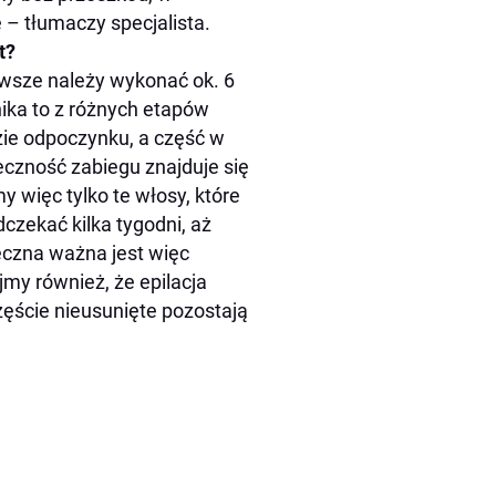
e
– tłumaczy specjalista.
t?
awsze należy wykonać ok. 6
ika to z różnych etapów
azie odpoczynku, a część w
eczność zabiegu znajduje się
 więc tylko te włosy, które
czekać kilka tygodni, aż
eczna ważna jest więc
y również, że epilacja
ęście nieusunięte pozostają