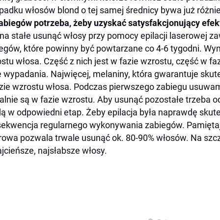
padku włosów blond o tej samej średnicy bywa już różni
zabiegów potrzeba, żeby uzyskać satysfakcjonujący efek
na stałe usunąć włosy przy pomocy epilacji laserowej z
egów, które powinny być powtarzane co 4-6 tygodni. Wyn
stu włosa. Część z nich jest w fazie wzrostu, część w f
e wypadania.
Najwięcej, melaniny, która gwarantuje skut
zie wzrostu włosa. Podczas pierwszego zabiegu usuwamy
alnie są w fazie wzrostu. Aby usunąć pozostałe trzeba od
ą w odpowiedni etap. Żeby epilacja była naprawdę skut
ekwencja regularnego wykonywania zabiegów. Pamiętajm
rowa pozwala trwale usunąć ok. 80-90% włosów. Na szcz
ajcieńsze, najsłabsze włosy.