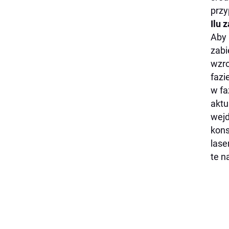
przy
Ilu 
Aby 
zabi
wzro
fazi
w fa
aktu
wejd
kons
lase
te n