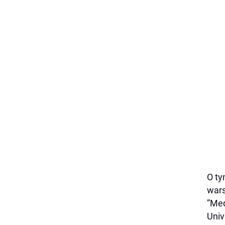
O ty
wars
”Med
Univ