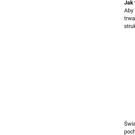
Jak 
Aby 
trwa
stru
Świa
poch