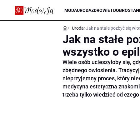
MODA
URODA
ZDROWIE I DOBROSTAN
Uroda
Jak na stałe pozbyć się włos
Jak na stałe po
wszystko o epil
Wiele osób ucieszyłoby się, gd
zbędnego owłosienia. Tradycyj
nieprzyjemny proces, który ni
medycyna estetyczna znakomic
trzeba tylko wiedzieć od czego