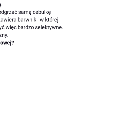
ą.
podgrzać samą cebulkę
awiera barwnik i w której
być więc bardzo selektywne.
zny.
rowej?