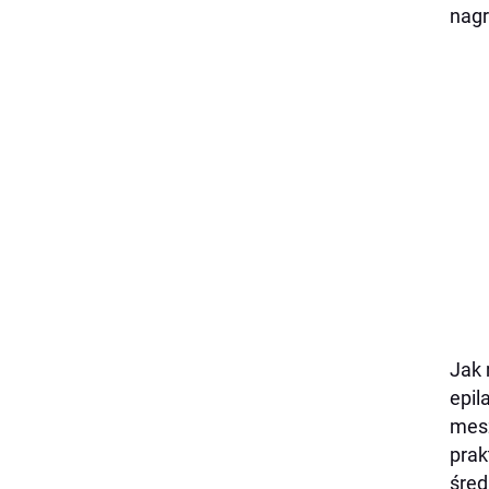
nagr
Jak 
epil
mesz
prak
śred