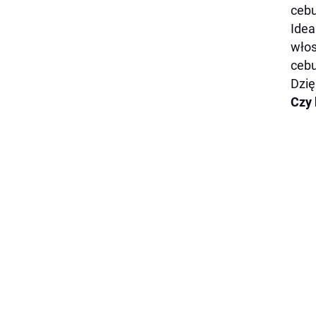
cebu
Idea
włos
cebu
Dzię
Czy 