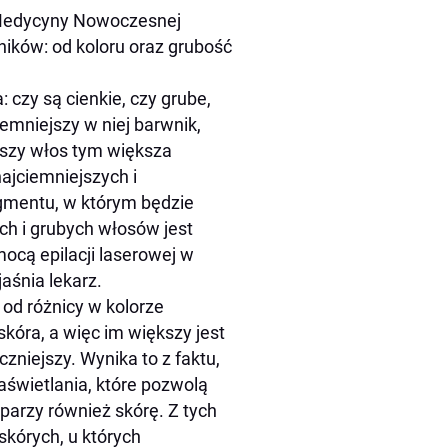
 Medycyny Nowoczesnej
nników: od koloru oraz grubość
: czy są cienkie, czy grube,
emniejszy w niej barwnik,
bszy włos tym większa
najciemniejszych i
gmentu, w którym będzie
ch i grubych włosów jest
ocą epilacji laserowej w
aśnia lekarz.
od różnicy w kolorze
skóra, a więc im większy jest
czniejszy. Wynika to z faktu,
wietlania, które pozwolą
parzy również skórę. Z tych
skórych, u których