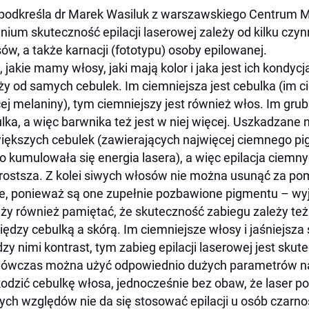
podkreśla dr Marek Wasiluk z warszawskiego Centrum
linium skuteczność epilacji laserowej zależy od kilku czy
ów, a także karnacji (fototypu) osoby epilowanej.
, jakie mamy włosy, jaki mają kolor i jaka jest ich kondycja
ży od samych cebulek. Im ciemniejsza jest cebulka (im ci
ej melaniny), tym ciemniejszy jest również włos. Im gru
lka, a więc barwnika też jest w niej więcej. Uszkadzane 
iększych cebulek (zawierających najwięcej ciemnego pi
o kumulowała się energia lasera), a więc epilacja ciemny
rostsza. Z kolei siwych włosów nie można usunąć za pom
e, ponieważ są one zupełnie pozbawione pigmentu
– wyj
ży również pamiętać, że skuteczność zabiegu zależy też 
ędzy cebulką a skórą. Im ciemniejsze włosy i jaśniejsza 
zy nimi kontrast, tym zabieg epilacji laserowej jest skute
ówczas można użyć odpowiednio dużych parametrów naś
odzić cebulkę włosa, jednocześnie bez obaw, że laser po
ch względów nie da się stosować epilacji u osób czarno