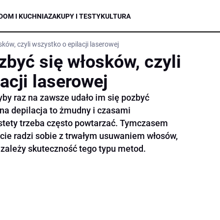
DOM I KUCHNIA
ZAKUPY I TESTY
KULTURA
ków, czyli wszystko o epilacji laserowej
zbyć się włosków, czyli
acji laserowej
yby raz na zawsze udało im się pozbyć
na depilacja to żmudny i czasami
estety trzeba często powtarzać. Tymczasem
ie radzi sobie z trwałym usuwaniem włosów,
 zależy skuteczność tego typu metod.