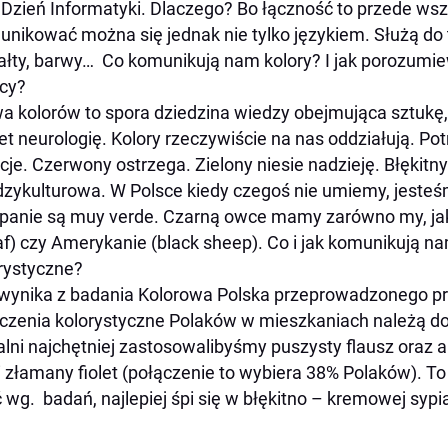
 Dzień Informatyki. Dlaczego? Bo łączność to przede ws
nikować można się jednak nie tylko językiem. Służą do
ałty, barwy… Co komunikują nam kolory? I jak porozumie
cy?
 kolorów to spora dziedzina wiedzy obejmująca sztukę, 
t neurologię. Kolory rzeczywiście na nas oddziałują. Pot
je. Czerwony ostrzega. Zielony niesie nadzieję. Błękitn
zykulturowa. W Polsce kiedy czegoś nie umiemy, jeste
panie są
muy verde
. Czarną owce mamy zarówno my, jak
af
) czy Amerykanie (
black sheep
). Co i jak komunikują na
rystyczne?
wynika z badania Kolorowa Polska przeprowadzonego pr
czenia kolorystyczne Polaków w mieszkaniach należą 
alni najchętniej zastosowalibyśmy puszysty flausz oraz a
i złamany fiolet (połączenie to wybiera 38% Polaków). T
 wg. badań, najlepiej śpi się w błękitno – kremowej sypia