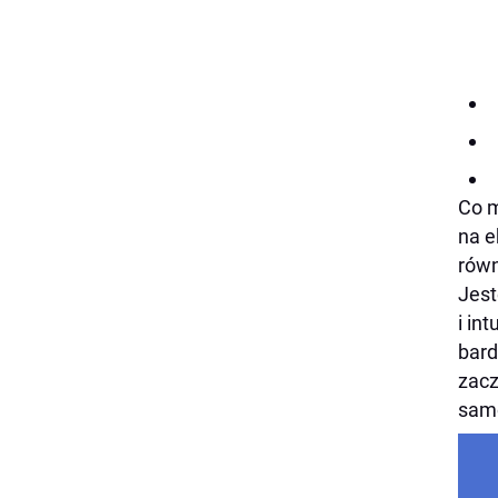
Co m
na e
równ
Jest
i in
bard
zacz
sam