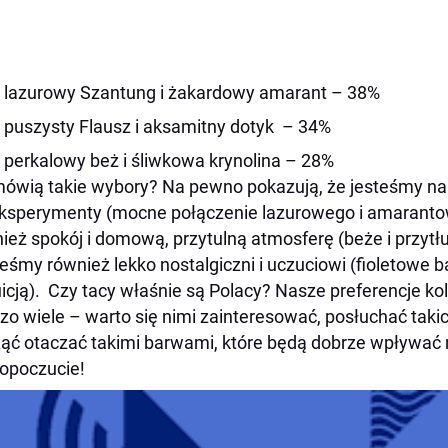
lazurowy Szantung i żakardowy amarant – 38%
puszysty Flausz i aksamitny dotyk – 34%
perkalowy beż i śliwkowa krynolina – 28%
ówią takie wybory? Na pewno pokazują, że jesteśmy nar
ksperymenty (mocne połączenie lazurowego i amaranto
ież spokój i domową, przytulną atmosferę (beże i przytł
eśmy również lekko nostalgiczni i uczuciowi (fioletowe 
tuicją). Czy tacy właśnie są Polacy? Nasze preferencje k
zo wiele – warto się nimi zainteresować, posłuchać taki
ąć otaczać takimi barwami, które będą dobrze wpływać n
opoczucie!