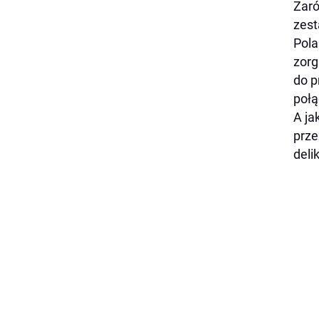
Zaró
zest
Pola
zorg
do p
połą
A ja
prze
deli