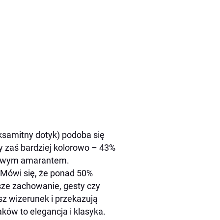
aksamitny dotyk) podoba się
y zaś bardziej kolorowo – 43%
dowym amarantem.
. Mówi się, że ponad 50%
asze zachowanie, gesty czy
asz wizerunek i przekazują
ków to elegancja i klasyka.