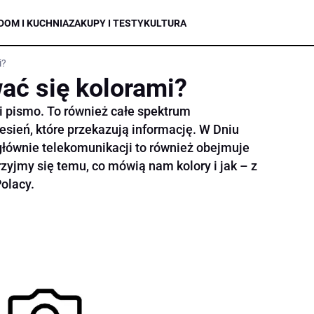
DOM I KUCHNIA
ZAKUPY I TESTY
KULTURA
i?
ać się kolorami?
 i pismo. To również całe spektrum
esień, które przekazują informację. W Dniu
 głównie telekomunikacji to również obejmuje
zyjmy się temu, co mówią nam kolory i jak – z
olacy.