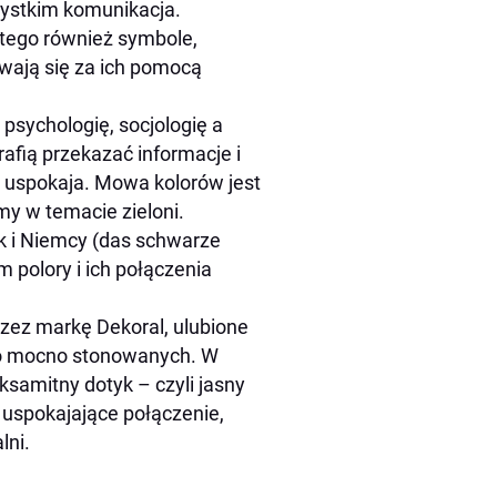
zystkim komunikacja.
 tego również symbole,
wają się za ich pomocą
psychologię, socjologię a
rafią przekazać informacje i
y uspokaja. Mowa kolorów jest
śmy w temacie
zieloni
.
 i Niemcy (
das schwarze
m polory i ich połączenia
zez markę Dekoral, ulubione
do mocno stonowanych. W
ksamitny dotyk – czyli jasny
o uspokajające połączenie,
lni.