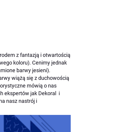
odem z fantazją i otwartością
wego koloru). Cenimy jednak
umione barwy jesieni).
barwy wiążą się z duchowością
olorystyczne mówią o nas
ch ekspertów jak Dekoral i
a nasz nastrój i