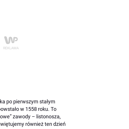
tka po pierwszym stałym
owstało w 1558 roku. To
iowe” zawody – listonosza,
świętujemy również ten dzień