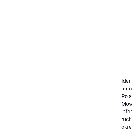
Iden
nam 
Pola
Mowa
info
ruch
okre