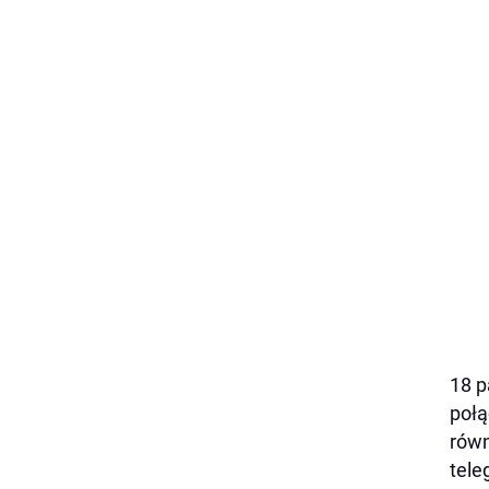
18 p
połą
równ
tele