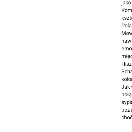
jako
Komu
kszt
Pola
Mowa
nawe
emoc
międ
Hisz
Sch
kolo
Jak 
połą
sypi
beż 
choć