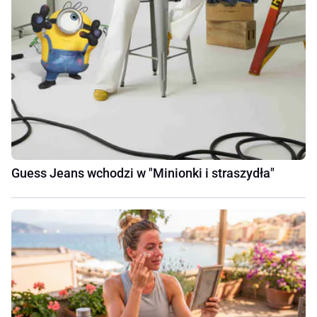
Guess Jeans wchodzi w "Minionki i straszydła"