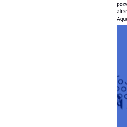
pozw
alte
Aqua