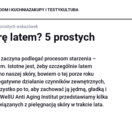
DOM I KUCHNIA
ZAKUPY I TESTY
KULTURA
5 prostych wskazówek
rę latem? 5 prostych
m zaczyna podlegać procesom starzenia –
. Istotne jest, żeby szczególnie latem
no naszej skóry, bowiem o tej porze roku
negatywne działanie czynników zewnętrznych,
ystko po to, aby zachować ją jędrną, gładką i
WellU Anti Aging Institut przedstawiamy kilka
ązanych z pielęgnacją skóry w trakcie lata.