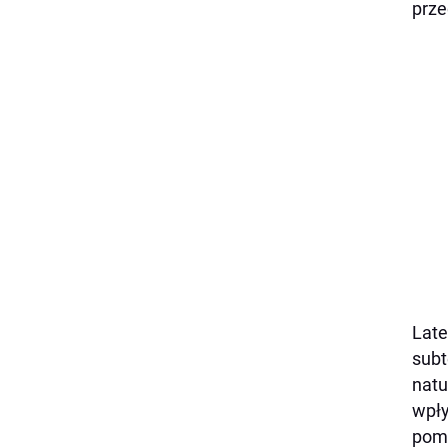
prze
Late
subt
natu
wpły
pomi