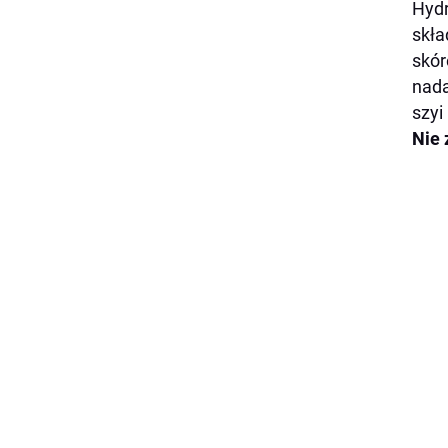
Hydr
skła
skór
nada
szyi
Nie 