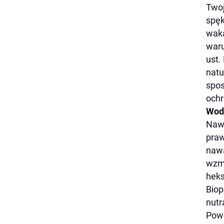
Twoj
spęk
waka
waru
ust.
natu
spos
ochr
Wod
Nawi
praw
nawa
wzmo
heks
Biop
nutr
Powe