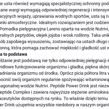
e usta również wymagają specjalistycznej ochronny pod
ane wargi wymagają odpowiedniej regeneracji i intensyw
cyjnych wojaży, uprawiania wodnych sportów, usta są 
nki atmosferyczne. Idealnym rozwiązaniem jest codzi
 Pomadka pielęgnacyjna Larens oparta na wodzie Nutrivi
ralnych peptydów, olejek jojoba i wosk roślinny. Taka un
ób zapobiega wysuszeniu, zostawiając na ustach długo
onną, która pomaga zachować miękkość i gładkość ust
a to podstawa
lżanie jest podstawą nie tylko odpowiedniej pielęgnacji s
idłowe funkcjonowanie organizmu i gładka, piękna skóra 
dniania organizmu od środka. Oprócz picia półtora litra
cnić swój organizm regularnie spożywając witaminową 
agonalnej wodzie Nutrivi. Peptide Power Drink jest nie
eptide Complex i zawiera najwyższe stężenie aminokwa
aceutyków dostępnych na rynku. To właśnie dzięki temu 
r Drink uzupełnia wszystkie niedobory w naszym organi