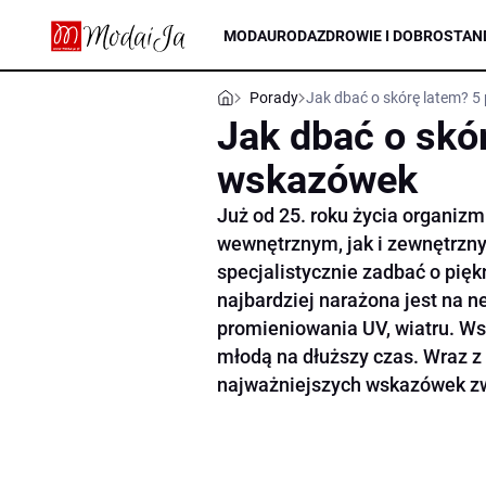
MODA
URODA
ZDROWIE I DOBROSTAN
Porady
Jak dbać o skórę latem? 
Jak dbać o skó
wskazówek
Już od 25. roku życia organiz
wewnętrznym, jak i zewnętrznym
specjalistycznie zadbać o pięk
najbardziej narażona jest na 
promieniowania UV, wiatru. Wsz
młodą na dłuższy czas. Wraz z 
najważniejszych wskazówek zwi