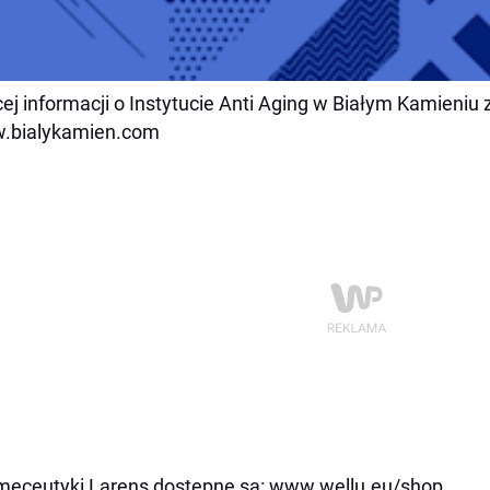
ej informacji o Instytucie Anti Aging w Białym Kamieniu z
.bialykamien.com
eceutyki Larens dostępne są: www.wellu.eu/shop