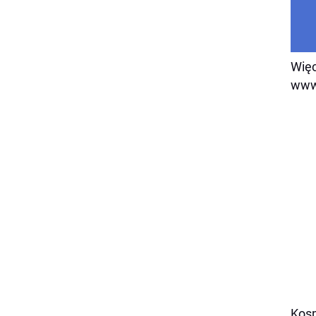
Więc
www
Kosm