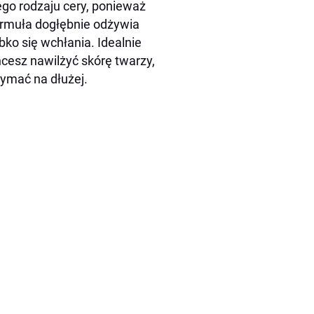
go rodzaju cery, ponieważ
ormuła dogłębnie odżywia
ybko się wchłania. Idealnie
hcesz nawilżyć skórę twarzy,
rzymać na dłużej.