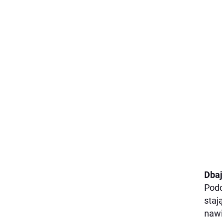
Dbaj
Podc
staj
nawi