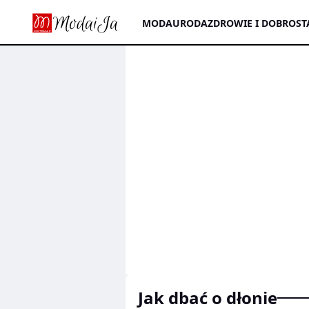
MODA
URODA
ZDROWIE I DOBROST
jak dbać o dłonie