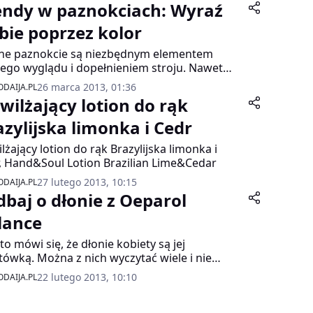
endy w paznokciach: Wyraź
ebie poprzez kolor
ne paznokcie są niezbędnym elementem
ego wyglądu i dopełnieniem stroju. Nawet
ardziej glamourowa kreacja nie obroni się bez
26 marca 2013, 01:36
DAIJA.PL
cure. Tak jak biżuteria, czy torebka podkreśla
wilżający lotion do rąk
 indywidualny styl. Paznokcie pomalowane od
hcenia odżywką, już dawno odeszły do lamusa.
azylijska limonka i Cedr
i zaś klasyczny french jest dla ciebie nudny i
lżający lotion do rąk Brazylijska limonka i
 zachowawczy, z zadowoleniem przyjmiesz
, Hand&Soul Lotion Brazilian Lime&Cedar
owsze trendy w manicure na wiosnę –lato
3
27 lutego 2013, 10:15
DAIJA.PL
dbaj o dłonie z Oeparol
lance
to mówi się, że dłonie kobiety są jej
tówką. Można z nich wyczytać wiele i nie
zi tylko o przyszłość ich właścicielki. Dłonie
22 lutego 2013, 10:10
DAIJA.PL
dzają wiek kobiety i stan jej zdrowia, mogą
ież powiedzieć jaki rodzaj pracy wykonuje. To