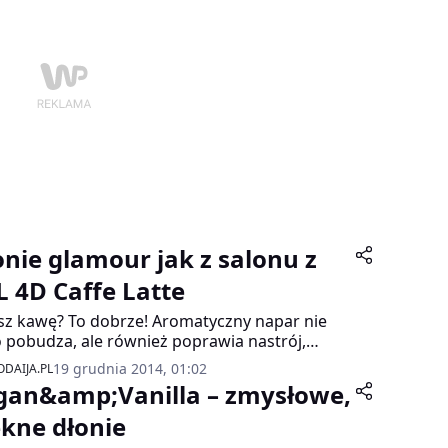
onie glamour jak z salonu z
L 4D Caffe Latte
sz kawę? To dobrze! Aromatyczny napar nie
o pobudza, ale również poprawia nastrój,
ejsza bóle głowy, pomaga w koncentracji. A
19 grudnia 2014, 01:02
DAIJA.PL
… zrób przerwę i pozwól sobie na chwileczkę
gan&amp;Vanilla – zmysłowe,
mnienia.
ękne dłonie