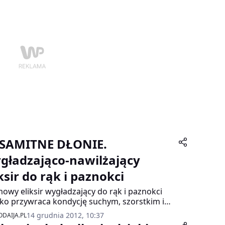
ie, poprzez zmysł dotyku, zapewniają kontakt
wiatem zewnętrznym. Dlatego zasługują na
tkową pielęgnację, szczególnie w chłodne dni.
SAMITNE DŁONIE.
gładzająco-nawilżający
ksir do rąk i paznokci
owy eliksir wygładzający do rąk i paznokci
ko przywraca kondycję suchym, szorstkim i
ękanym dłoniom.
14 grudnia 2012, 10:37
DAIJA.PL