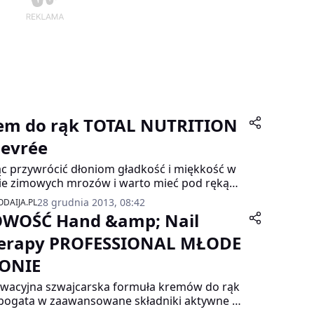
em do rąk TOTAL NUTRITION
 evrée
c przywrócić dłoniom gładkość i miękkość w
ie zimowych mrozów i warto mieć pod ręką
 który dostarczy skórze odżywienia i zapewni
28 grudnia 2013, 08:42
DAIJA.PL
odpowiednią ochronę przed niskimi
WOŚĆ Hand &amp; Nail
eraturami. Nowy, odżywczo-ochronny krem
ąk TOTAL NUTRITION marki evrée o ulepszonej
erapy PROFESSIONAL MŁODE
pturze, z zawartością naturalnych, roślinnych
ONIE
ientów, oleju macadamia i migdałowego oraz
a Shea i kompleksu witamin E i F pozwala
wacyjna szwajcarska formuła kremów do rąk
arczyć skórze odżywczych składników
 bogata w zaawansowane składniki aktywne o
będnych dla jej zdrowego wyglądu, a także