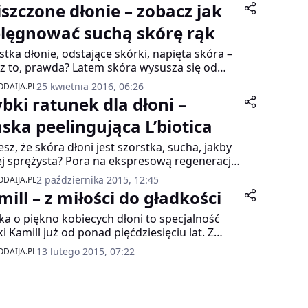
iszczone dłonie – zobacz jak
elęgnować suchą skórę rąk
stka dłonie, odstające skórki, napięta skóra –
z to, prawda? Latem skóra wysusza się od
ca, zimą od ogrzewania. Do tego dochodzi
25 kwietnia 2016, 06:26
DAIJA.PL
orzystny wpływ detergentów, którymi
ybki ratunek dla dłoni –
ątasz mieszkanie. Zadbaj o skórę – sprawdź
te sposoby na pielęgnację dłoni.
ska peelingująca L’biotica
esz, że skóra dłoni jest szorstka, sucha, jakby
j sprężysta? Pora na ekspresową regenerację,
ą najlepiej jest zacząć od peelingu. Dzięki
2 października 2015, 12:45
DAIJA.PL
u składniki odżywcze kremu do rąk szybciej
ill – z miłości do gładkości
wchłoną.
ka o piękno kobiecych dłoni to specjalność
i Kamill już od ponad pięćdziesięciu lat. Z
oczynnego działania ekstraktu z rumianku,
13 lutego 2015, 07:22
DAIJA.PL
i głównego składnika wszystkich kosmetyków
ll, skorzystało już kilka pokoleń kobiet na
m świecie. Dołącz do nich!