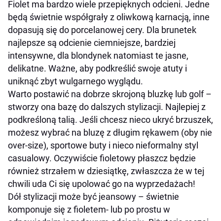
Fiolet ma bardzo wiele przepięknych odcieni. Jedne
będą świetnie współgrały z oliwkową karnacją, inne
dopasują się do porcelanowej cery. Dla brunetek
najlepsze są odcienie ciemniejsze, bardziej
intensywne, dla blondynek natomiast te jasne,
delikatne. Ważne, aby podkreślić swoje atuty i
uniknąć zbyt wulgarnego wyglądu.
Warto postawić na dobrze skrojoną bluzkę lub golf –
stworzy ona bazę do dalszych stylizacji. Najlepiej z
podkreśloną talią. Jeśli chcesz nieco ukryć brzuszek,
możesz wybrać na bluzę z długim rękawem (oby nie
over-size), sportowe buty i nieco nieformalny styl
casualowy. Oczywiście fioletowy płaszcz będzie
również strzałem w dziesiątkę, zwłaszcza że w tej
chwili uda Ci się upolować go na wyprzedażach!
Dół stylizacji może być jeansowy – świetnie
komponuje się z fioletem- lub po prostu w