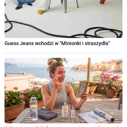
Guess Jeans wchodzi w "Minionki i straszydła"