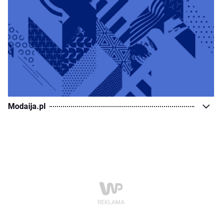
Modaija.pl