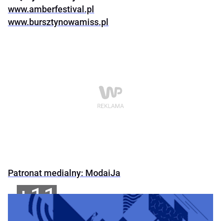
www.amberfestival.pl
www.bursztynowamiss.pl
Patronat medialny: ModaiJa
+11