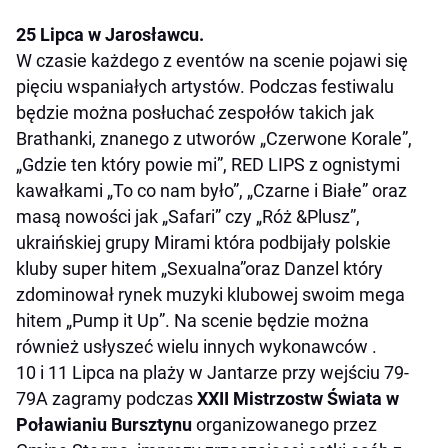
25 Lipca w Jarosławcu.
W czasie każdego z eventów na scenie pojawi się
pięciu wspaniałych artystów. Podczas festiwalu
będzie można posłuchać zespołów takich jak
Brathanki, znanego z utworów „Czerwone Korale”,
„Gdzie ten który powie mi”, RED LIPS z ognistymi
kawałkami „To co nam było”, „Czarne i Białe” oraz
masą nowości jak „Safari” czy „Róż &Plusz”,
ukraińskiej grupy Mirami która podbijały polskie
kluby super hitem „Sexualna”oraz Danzel który
zdominował rynek muzyki klubowej swoim mega
hitem „Pump it Up”. Na scenie będzie można
również usłyszeć wielu innych wykonawców .
10 i 11 Lipca na plaży w Jantarze przy wejściu 79-
79A zagramy podczas
XXII Mistrzostw Świata w
Poławianiu Bursztynu
organizowanego przez