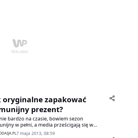
k oryginalne zapakować
munijny prezent?
nie bardzo na czasie, bowiem sezon
nijny w pełni, a media prześcigają się w
ikacjach na temat tego, co wypada
7 maja 2013, 08:59
DAIJA.PL
rować, a co w tym roku już jest passe. Lista