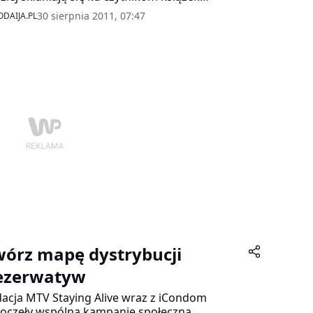
tronicznych.
30 sierpnia 2011, 07:47
DAIJA.PL
wórz mapę dystrybucji
ezerwatyw
acja MTV Staying Alive wraz z iCondom
oczęły wspólną kampanię społeczną,