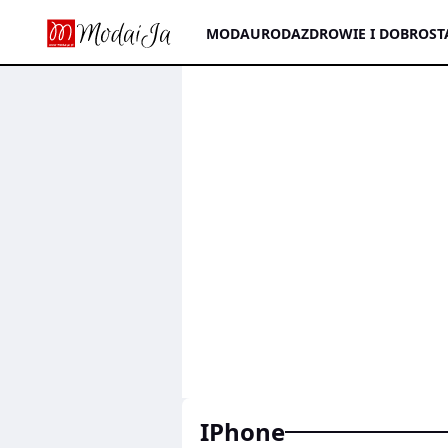
MODA
URODA
ZDROWIE I DOBROST
iPhone