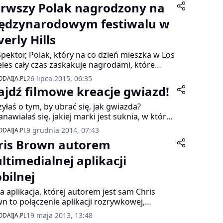
erwszy Polak nagrodzony na
ędzynarodowym festiwalu w
erly Hills
Spektor, Polak, który na co dzień mieszka w Los
les cały czas zaskakuje nagrodami, które
ywa na całym świecie. Jego filmy nakręcone
26 lipca 2015, 06:35
DAIJA.PL
nem były już wszędzie.
ajdź filmowe kreacje gwiazd!
yłaś o tym, by ubrać się, jak gwiazda?
anawiałaś się, jakiej marki jest suknia, w której
a ulubiona aktorka wystąpiła w ostatnim
9 grudnia 2014, 07:43
DAIJA.PL
ie albo jakiej marki okulary nosi Twój idol w
ris Brown autorem
owym serialu? Teraz możesz błyskawicznie
yć te sekrety, dzięki nowej aplikacji mobilnej
ltimedialnej aplikacji
martfony. Znajdź filmowe kreacje gwiazd ze
bilnej
m iPhone’em!
 aplikacja, której autorem jest sam Chris
n to połączenie aplikacji rozrywkowej,
ów społecznościowych i aktualizowanego na
19 maja 2013, 13:48
DAIJA.PL
ąco strumienia treści multimedialnych.