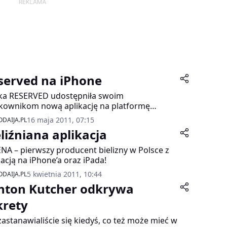
served na iPhone
ka RESERVED udostępniła swoim
kownikom nową aplikację na platformę
ne. Bezpłatna aplikacja umożliwia szybki,
16 maja 2011, 07:15
DAIJA.PL
lny dostęp do wszystkich nowości związanych
eliźniana aplikacja
wiatem marki.
NA – pierwszy producent bielizny w Polsce z
kacją na iPhone’a oraz iPada!
5 kwietnia 2011, 10:44
DAIJA.PL
hton Kutcher odkrywa
krety
zastanawialiście się kiedyś, co też może mieć w