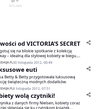
wości od VICTORIA’S SECRET
gotuj się na bliskie spotkanie z kolekcją
ay – idealną dla stylowej kobiety w biegu.
ne akcesoria VS z prawdziwej skóry barwionej
30 listopada 2012, 00:49
DAIJA.PL
óżowo z perłowym połyskiem, złotą zawieszką
ksusowe euti
go w kształcie serduszka.
a Betty & Betty przygotowała luksusową
kcję świąteczną modnych dodatków.
8 listopada 2012, 07:51
DAIJA.PL
biety wolą czytniki!
wynika z danych firmy Nielsen, kobiety coraz
ziej skłaniają się ku czytnikom książek