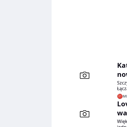
Ka
no
Szcz
Łącz
zest
MO
Lov
wa
Więk