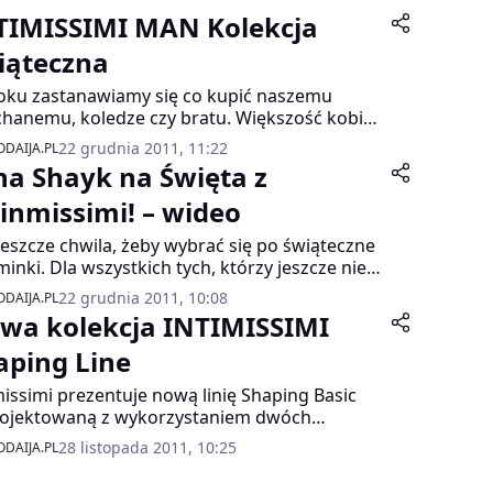
TIMISSIMI MAN Kolekcja
iąteczna
oku zastanawiamy się co kupić naszemu
hanemu, koledze czy bratu. Większość kobiet
ia na funkcjonalność, my jednak, aby
22 grudnia 2011, 11:22
DAIJA.PL
łamać stereotyp, że mężczyźni zadowalają się
ina Shayk na Święta z
o typowo męskimi gadżetami, podpowiadamy
upić, aby pod świątecznym drzewkiem
tinmissimi! – wideo
nowała wesoła atmosfera. Razem z
 jeszcze chwila, żeby wybrać się po świąteczne
missimi stawiamy na humor i świąteczne
inki. Dla wszystkich tych, którzy jeszcze nie
arzenia!
yli tego zrobić, spieszymy z podpowiedziami z
22 grudnia 2011, 10:08
DAIJA.PL
iźnianego frontu!
wa kolekcja INTIMISSIMI
aping Line
missimi prezentuje nową linię Shaping Basic
ojektowaną z wykorzystaniem dwóch
ajów mikrofibry, połączonej ze sobą pod
28 listopada 2011, 10:25
DAIJA.PL
ym kątem, która idealnie kształtuje sylwetkę i
arcza niezwykłego komfortu noszenia.