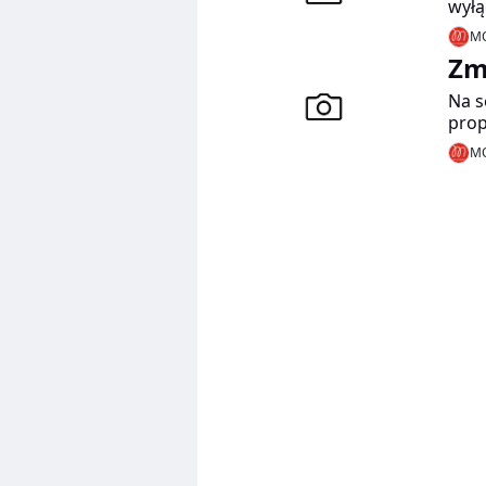
wyłą
wstę
MO
wym
Zm
Na s
prop
ROM
MO