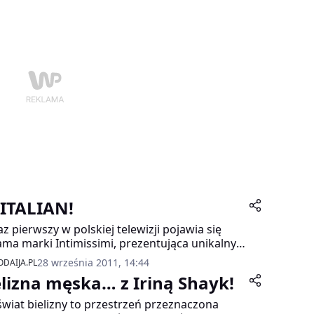
 ITALIAN!
az pierwszy w polskiej telewizji pojawia się
ama marki Intimissimi, prezentująca unikalny
ik Super Push-up. Gwiazdą kampanii jest
28 września 2011, 14:44
DAIJA.PL
piękna Irina Shayk, która od 4 lat pełni rolę
elizna męska… z Iriną Shayk!
zynarodowej ambasadorki marki.
świat bielizny to przestrzeń przeznaczona