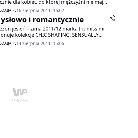
cznie dla kobiet, do której mężczyźni nie maja
pu? Od teraz płeć przeciwna nie ma więcej
16 sierpnia 2011, 16:02
DAIJA.PL
ówek!
ysłowo i romantycznie
ezon jesień – zima 2011/12 marka Intimissimi
onuje kolekcje CHIC SHAPING, SENSUALLY
ANTIC oraz BURLESQUE FEELING.
14 sierpnia 2011, 15:06
DAIJA.PL