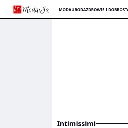
MODA
URODA
ZDROWIE I DOBROST
Intimissimi