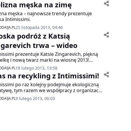
elizna męska na zimę
izna męska – najnowsze trendy prezentuje
a Intimissimi.
25 listopada 2013, 04:46
DAIJA.PL
oska podróż z Katsią
ngarevich trwa – wideo
missimi prezentuje Katsie Zingarevich, piękną
lkę i nową twarz marki na wiosnę 2013!
łowa sesja zdjęciowa autorstwa Jamesa
18 lutego 2013, 13:58
DAIJA.PL
ri, odbyła się w miejscowościach Cisternino i
as na recykling z Intimissimi!
rotondo położonych na półwyspie Puglia na
dniu Włoch. Zdjęcia do kampanii oddają
missimi po raz kolejny podejmuje ekologiczną
wy krajobraz dla tej części pięknej Italii.
jatywę, tym razem we współpracy z organizacją
. Od 18 lutego to 31 czerwca 2013 roku, w
9 lutego 2013, 06:03
DAIJA.PL
anych sklepach biorących udział w akcji,
missimi przyjmie bieliznę dowolnej marki,
ej już nie nosimy, w zamian oferując vouchery
ykorzystania przez 6 miesięcy w salonach
missimi w całej Polsce.