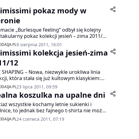
timissimi pokaz mody w
ronie
imacie „Burlesque feeling” odbył się kolejny
takularny pokaz kolekcji jesień – zima 2011/12
i Intimissimi. Włoski klimat, światowe
9 sierpnia 2011, 16:01
DAIJA.PL
iracje, romantyczne stylizacje, a wszystko w
timissimi kolekcja jesień-zima
łowej oprawie burleskowego show.
11/12
 SHAPING – Nowa, niezwykle urokliwa linia
kcji, która stała się już kultowym klasykiem:
ki tej bieliźnie ukształtujesz swoją sylwetkę i
23 lipca 2011, 09:59
DAIJA.PL
sz jej pociągającą linię.Bielizna Intimissimi
ealna koszulka na upalne dni
ałtująca sylwetkę na jesień/zimę 2011-2012 jest
irowana zmysłowymi i eleganckimi sylwetkami
iaż wszystkie kochamy letnie sukienki i
0-tych. Jest to kolekcja, która nie tylko rzeźbi
nice, to jednak bez fajnego t-shirta nie można
ece ciało, ale i podkreśla jego zmysłowość.
obejść w wakacje. Wybór w tym sezonie jest
24 czerwca 2011, 07:19
DAIJA.PL
otki, figi z wysokim stanem, gorsety, halki,
awdę duży – każda miłośniczka mody znajdzie
 do pończoch- wszystko to, by rzeźbić kobiece
dla siebie, niezależnie od tego czy woli bardziej
łości.Jak zawsze, linia prezentowana jest w
towy czy dziewczęcy styl.