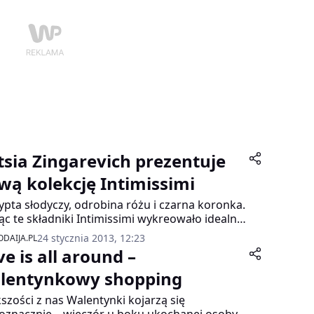
tsia Zingarevich prezentuje
wą kolekcję Intimissimi
ypta słodyczy, odrobina różu i czarna koronka.
ąc te składniki Intimissimi wykreowało idealny
aw bielizny na romantyczny wieczór…
24 stycznia 2013, 12:23
DAIJA.PL
e is all around –
lentynkowy shopping
szości z nas Walentynki kojarzą się