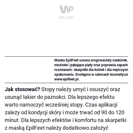
Maska EpilFeet usuwa zrogowaciały naskórek, wyg
modzele i pękające pięty oraz poprawia zapach st
rozmiarach: skarpetki dla kobiet i dla mężczyzn.
C
opakowaniu.
Dostępna w salonach kosmetycznych
www.epilfeet.pl.
Jak stosować?
Stopy należy umyć i osuszyć oraz
usunąć lakier do paznokci. Dla lepszego efektu
warto namoczyć wcześniej stopy. Czas aplikacji
zależy od kondycji skóry i może trwać od 90 do 120
minut. Dla lepszych efektów i komfortu na skarpetki
z maską EpilFeet należy dodatkowo założyć